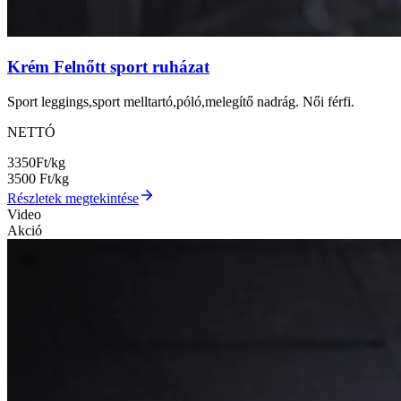
Krém Felnőtt sport ruházat
Sport leggings,sport melltartó,póló,melegítő nadrág. Női férfi.
NETTÓ
3350
Ft/kg
3500
Ft/kg
Részletek megtekintése
Video
Akció