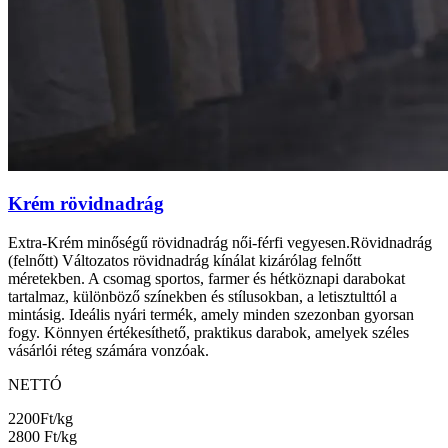
Krém rövidnadrág
Extra-Krém minőségű rövidnadrág női-férfi vegyesen.Rövidnadrág
(felnőtt) Változatos rövidnadrág kínálat kizárólag felnőtt
méretekben. A csomag sportos, farmer és hétköznapi darabokat
tartalmaz, különböző színekben és stílusokban, a letisztulttól a
mintásig. Ideális nyári termék, amely minden szezonban gyorsan
fogy. Könnyen értékesíthető, praktikus darabok, amelyek széles
vásárlói réteg számára vonzóak.
NETTÓ
2200
Ft/kg
2800
Ft/kg