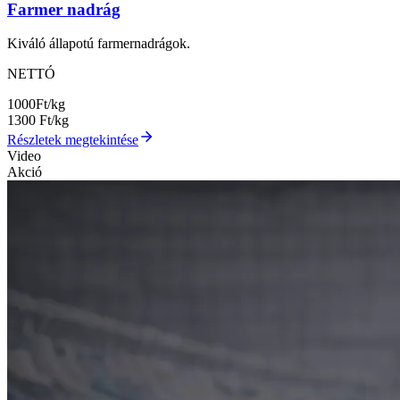
Farmer nadrág
Kiváló állapotú farmernadrágok.
NETTÓ
1000
Ft/kg
1300
Ft/kg
Részletek megtekintése
Video
Akció