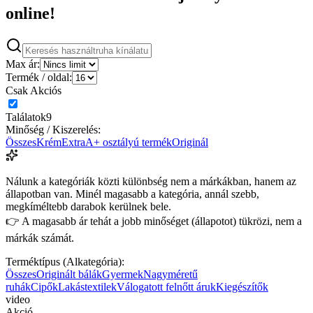
online!
Max ár:
Termék / oldal:
Csak Akciós
Találatok
9
Minőség / Kiszerelés:
Összes
Krém
Extra
A+ osztályú termék
Originál
Nálunk a kategóriák közti különbség nem a márkákban, hanem az
állapotban van. Minél magasabb a kategória, annál szebb,
megkíméltebb darabok kerülnek bele.
👉 A magasabb ár tehát a jobb minőséget (állapotot) tükrözi, nem a
márkák számát.
Terméktípus (Alkategória):
Összes
Originált bálák
Gyermek
Nagyméretű
ruhák
Cipők
Lakástextilek
Válogatott felnőtt áruk
Kiegészítők
video
Akció