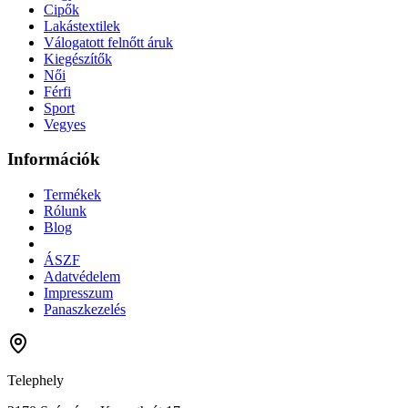
Cipők
Lakástextilek
Válogatott felnőtt áruk
Kiegészítők
Női
Férfi
Sport
Vegyes
Információk
Termékek
Rólunk
Blog
ÁSZF
Adatvédelem
Impresszum
Panaszkezelés
Telephely