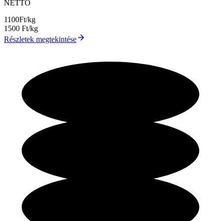
NETTÓ
1100
Ft/kg
1500
Ft/kg
Részletek megtekintése