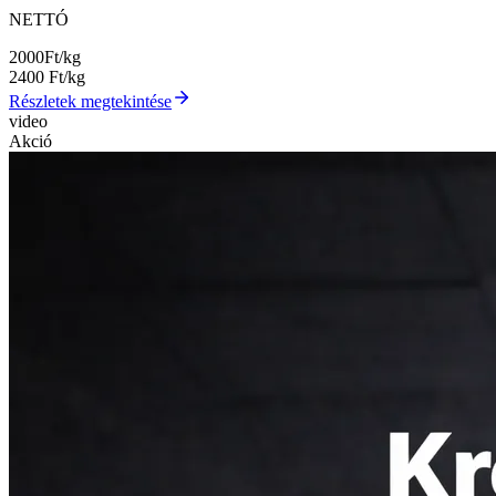
NETTÓ
2000
Ft/kg
2400
Ft/kg
Részletek megtekintése
video
Akció