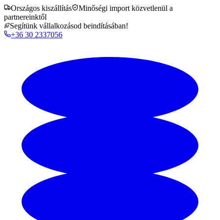
Országos kiszállítás
Minőségi import közvetlenül a
partnereinktől
Segítünk vállalkozásod beindításában!
+36 30 2337056