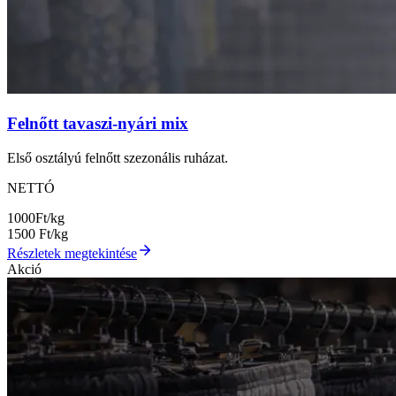
Felnőtt tavaszi-nyári mix
Első osztályú felnőtt szezonális ruházat.
NETTÓ
1000
Ft/kg
1500
Ft/kg
Részletek megtekintése
Akció