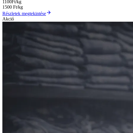
1100
Ft/kg
1500
Ft/kg
Részletek megtekintése
Akció