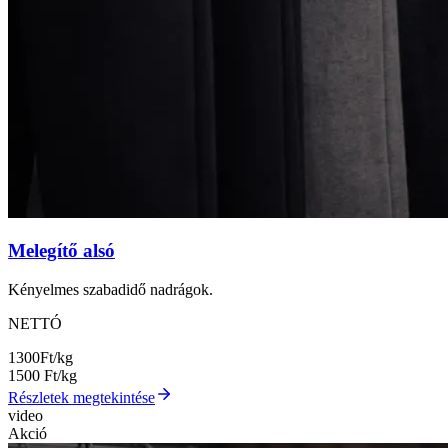
Melegítő alsó
Kényelmes szabadidő nadrágok.
NETTÓ
1300
Ft/kg
1500
Ft/kg
Részletek megtekintése
video
Akció