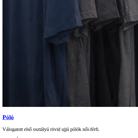
Póló
Válogatott első osztályú rövid ujjú pólók női-férfi.