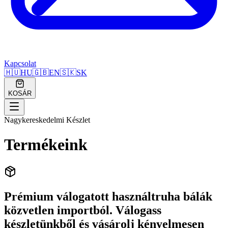
Kapcsolat
🇭🇺
HU
🇬🇧
EN
🇸🇰
SK
KOSÁR
Nagykereskedelmi Készlet
Termékeink
Prémium válogatott használtruha bálák
közvetlen importból. Válogass
készletünkből és vásárolj kényelmesen