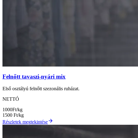
Felnőtt tavaszi-nyári mix
Első osztályú felnőtt szezonális ruházat.
NETTÓ
1000
Ft/kg
1500
Ft/kg
Részletek megtekintése