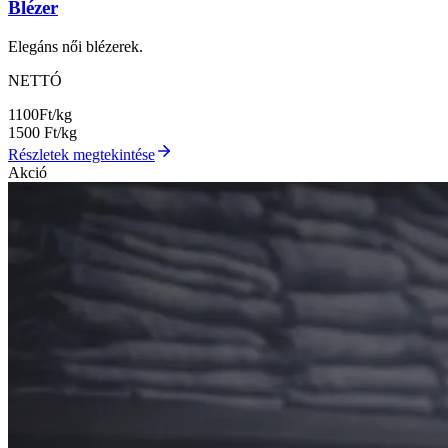
Blézer
Elegáns női blézerek.
NETTÓ
1100
Ft/kg
1500
Ft/kg
Részletek megtekintése
Akció