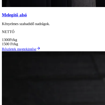
Melegítő alsó
Kényelmes szabadidő nadrágok.
NETTÓ
1300
Ft/kg
1500
Ft/kg
Részletek megtekintése