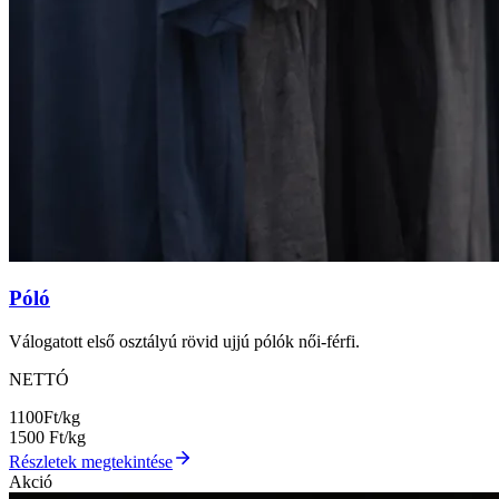
Póló
Válogatott első osztályú rövid ujjú pólók női-férfi.
NETTÓ
1100
Ft/kg
1500
Ft/kg
Részletek megtekintése
Akció