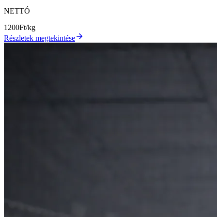
NETTÓ
1200
Ft/kg
Részletek megtekintése