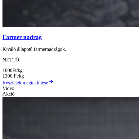
Farmer nadrág
Kiváló állapotú farmernadrágok.
NETTÓ
1000
Ft/kg
1300
Ft/kg
Részletek megtekintése
Video
Akció