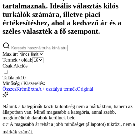
tartalmaznak. Ideális választás kilós
turkálók számára, illetve piaci
értékesítéshez, ahol a kedvező ár és a
széles választék a fő szempont.
Max ár:
Termék / oldal:
Csak Akciós
Találatok
10
Minőség / Kiszerelés:
Összes
Krém
Extra
A+ osztályú termék
Originál
Nálunk a kategóriák közti különbség nem a márkákban, hanem az
állapotban van. Minél magasabb a kategória, annál szebb,
megkíméltebb darabok kerülnek bele.
👉 A magasabb ár tehát a jobb minőséget (állapotot) tükrözi, nem a
márkák számát.