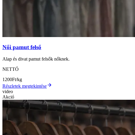
Női pamut felső
Alap és divat pamut felsők nőknek.
NETTÓ
1200
Ft/kg
Részletek megtekintése
video
Akció