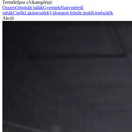
Terméktípus (Alkategória):
Összes
Originált bálák
Gyermek
Nagyméretű
ruhák
Cipők
Lakástextilek
Válogatott felnőtt áruk
Kiegészítők
Akció