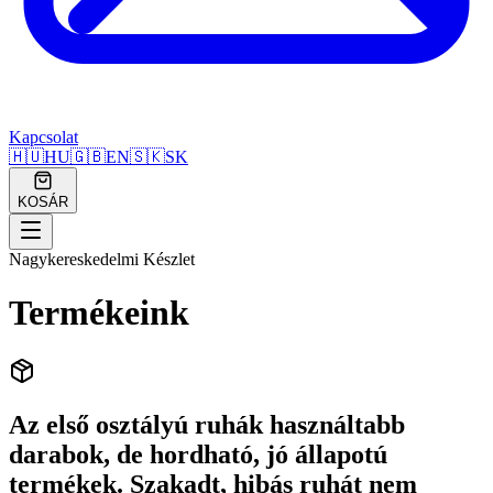
Kapcsolat
🇭🇺
HU
🇬🇧
EN
🇸🇰
SK
KOSÁR
Nagykereskedelmi Készlet
Termékeink
Az első osztályú ruhák használtabb
darabok, de hordható, jó állapotú
termékek. Szakadt, hibás ruhát nem