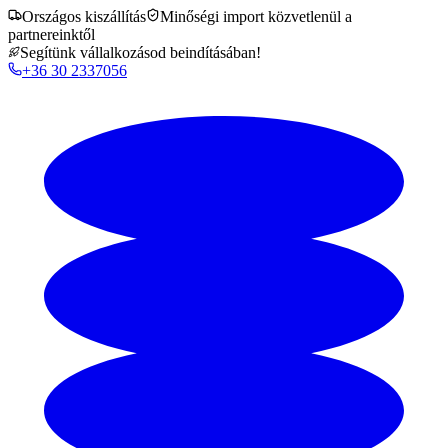
Országos kiszállítás
Minőségi import közvetlenül a
partnereinktől
Segítünk vállalkozásod beindításában!
+36 30 2337056