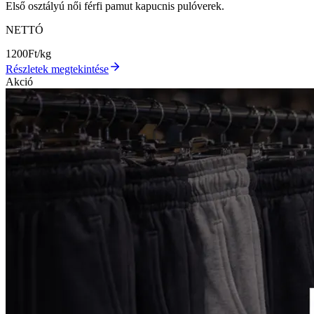
Első osztályú női férfi pamut kapucnis pulóverek.
NETTÓ
1200
Ft/kg
Részletek megtekintése
Akció