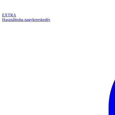
EXTRA
Használtruha nagykereskedés