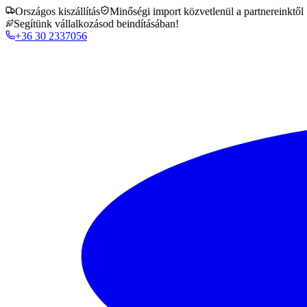
Országos kiszállítás
Minőségi import közvetlenül a partnereinktől
Segítünk vállalkozásod beindításában!
+36 30 2337056