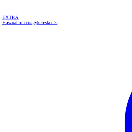
EXTRA
Használtruha nagykereskedés