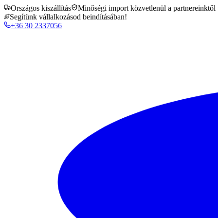
Országos kiszállítás
Minőségi import közvetlenül a partnereinktől
Segítünk vállalkozásod beindításában!
+36 30 2337056