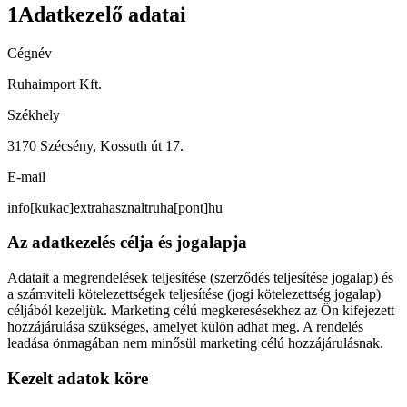
1
Adatkezelő adatai
Cégnév
Ruhaimport Kft.
Székhely
3170 Szécsény, Kossuth út 17.
E-mail
info[kukac]extrahasznaltruha[pont]hu
Az adatkezelés célja és jogalapja
Adatait a megrendelések teljesítése (szerződés teljesítése jogalap) és
a számviteli kötelezettségek teljesítése (jogi kötelezettség jogalap)
céljából kezeljük. Marketing célú megkeresésekhez az Ön kifejezett
hozzájárulása szükséges, amelyet külön adhat meg. A rendelés
leadása önmagában nem minősül marketing célú hozzájárulásnak.
Kezelt adatok köre