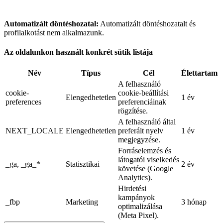
Automatizált döntéshozatal:
Automatizált döntéshozatalt és
profilalkotást nem alkalmazunk.
Az oldalunkon használt konkrét sütik listája
Név
Típus
Cél
Élettartam
A felhasználó
cookie-
cookie-beállítási
Elengedhetetlen
1 év
preferences
preferenciáinak
rögzítése.
A felhasználó által
NEXT_LOCALE
Elengedhetetlen
preferált nyelv
1 év
megjegyzése.
Forráselemzés és
látogatói viselkedés
_ga, _ga_*
Statisztikai
2 év
követése (Google
Analytics).
Hirdetési
kampányok
_fbp
Marketing
3 hónap
optimalizálása
(Meta Pixel).