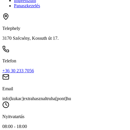
Impresszum
Panaszkezelés
Telephely
3170 Szécsény, Kossuth út 17.
Telefon
+36 30 233 7056
Email
info[kukac]extrahasznaltruha[pont]hu
Nyitvatartás
08:00 - 18:00