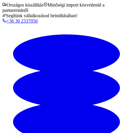
Országos kiszállítás
Minőségi import közvetlenül a
partnereinktől
Segítünk vállalkozásod beindításában!
+36 30 2337056