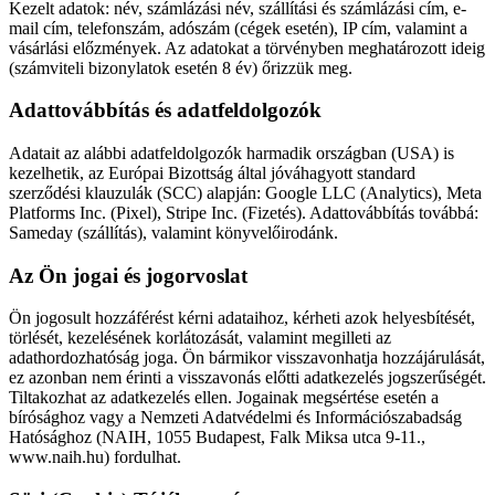
Kezelt adatok: név, számlázási név, szállítási és számlázási cím, e-
mail cím, telefonszám, adószám (cégek esetén), IP cím, valamint a
vásárlási előzmények. Az adatokat a törvényben meghatározott ideig
(számviteli bizonylatok esetén 8 év) őrizzük meg.
Adattovábbítás és adatfeldolgozók
Adatait az alábbi adatfeldolgozók harmadik országban (USA) is
kezelhetik, az Európai Bizottság által jóváhagyott standard
szerződési klauzulák (SCC) alapján: Google LLC (Analytics), Meta
Platforms Inc. (Pixel), Stripe Inc. (Fizetés). Adattovábbítás továbbá:
Sameday (szállítás), valamint könyvelőirodánk.
Az Ön jogai és jogorvoslat
Ön jogosult hozzáférést kérni adataihoz, kérheti azok helyesbítését,
törlését, kezelésének korlátozását, valamint megilleti az
adathordozhatóság joga. Ön bármikor visszavonhatja hozzájárulását,
ez azonban nem érinti a visszavonás előtti adatkezelés jogszerűségét.
Tiltakozhat az adatkezelés ellen. Jogainak megsértése esetén a
bírósághoz vagy a Nemzeti Adatvédelmi és Információszabadság
Hatósághoz (NAIH, 1055 Budapest, Falk Miksa utca 9-11.,
www.naih.hu) fordulhat.