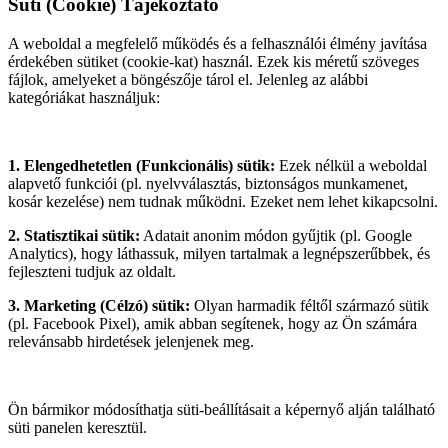
Süti (Cookie) Tájékoztató
A weboldal a megfelelő működés és a felhasználói élmény javítása
érdekében sütiket (cookie-kat) használ. Ezek kis méretű szöveges
fájlok, amelyeket a böngészője tárol el. Jelenleg az alábbi
kategóriákat használjuk:
1. Elengedhetetlen (Funkcionális) sütik:
Ezek nélkül a weboldal
alapvető funkciói (pl. nyelvválasztás, biztonságos munkamenet,
kosár kezelése) nem tudnak működni. Ezeket nem lehet kikapcsolni.
2. Statisztikai sütik:
Adatait anonim módon gyűjtik (pl. Google
Analytics), hogy láthassuk, milyen tartalmak a legnépszerűbbek, és
fejleszteni tudjuk az oldalt.
3. Marketing (Célzó) sütik:
Olyan harmadik féltől származó sütik
(pl. Facebook Pixel), amik abban segítenek, hogy az Ön számára
relevánsabb hirdetések jelenjenek meg.
Ön bármikor módosíthatja süti-beállításait a képernyő alján található
süti panelen keresztül.