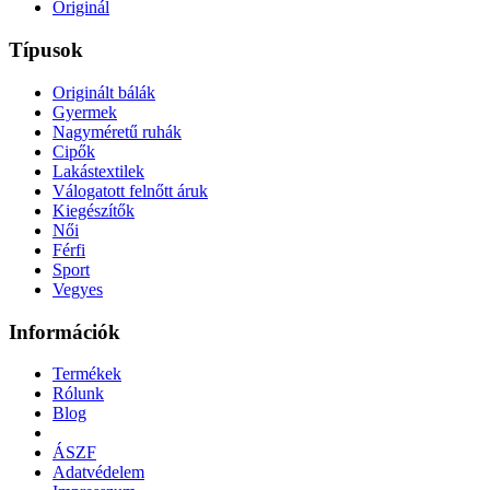
Originál
Típusok
Originált bálák
Gyermek
Nagyméretű ruhák
Cipők
Lakástextilek
Válogatott felnőtt áruk
Kiegészítők
Női
Férfi
Sport
Vegyes
Információk
Termékek
Rólunk
Blog
ÁSZF
Adatvédelem