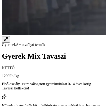
Gyermek
A+ osztályú termék
Gyerek Mix Tavaszi
NETTÓ
1200
Ft / kg
Első osztály+extra válogatott gyerekruházat.0-14 éves korig.
Tavaszi kollekció!
Nálunk a kategóriák közti különbség nem a márkákban, hanem az