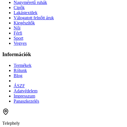
Nagyméretű ruhák
Cipők
Lakástextilek
Válogatott felnőtt áruk
Kiegészítők
Női
Férfi
Sport
Vegyes
Információk
Termékek
Rólunk
Blog
ÁSZF
Adatvédelem
Impresszum
Panaszkezelés
Telephely