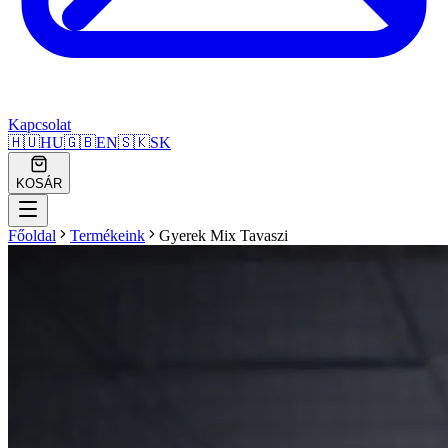
Kapcsolat
🇭🇺
HU
🇬🇧
EN
🇸🇰
SK
KOSÁR
Főoldal
Termékeink
Gyerek Mix Tavaszi