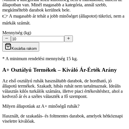
állapotban van. Minél magasabb a kategória, annál szebb,
megkíméltebb darabok kerülnek bele.
👉 A magasabb ár tehát a jobb minőséget (állapotot) tükrözi, nem a
márkák számát.
Mennyiség (kg)
Kosárba rakom
* A minimum rendelési mennyiség 15 kg.
A+ Osztályú Termékek – Kiváló Ár-Érték Arány
Az első osztályú ruhák használtabb darabok, de hordható, jó
állapotú termékek. Szakadt, hibás ruhát nem tartalmaznak. Ideális
választás kilós turkálók számára, illetve piaci értékesítéshez, ahol a
kedvező ár és a széles választék a fő szempont.
Milyen állapotúak az A+ minőségű ruhák?
Használt, de szakadás- és foltmentes darabok, amelyek hétköznapi
viseletre kiválóak.