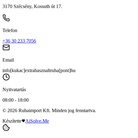
3170 Szécsény, Kossuth út 17.
Telefon
+36 30 233 7056
Email
info[kukac]extrahasznaltruha[pont]hu
Nyitvatartás
08:00 - 18:00
© 2026 Ruhaimport Kft. Minden jog fenntartva.
Készítette
AiSolve.Me