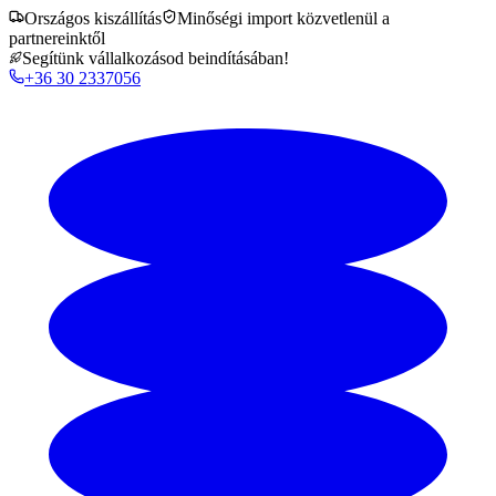
Országos kiszállítás
Minőségi import közvetlenül a
partnereinktől
Segítünk vállalkozásod beindításában!
+36 30 2337056