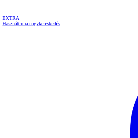
EXTRA
Használtruha nagykereskedés