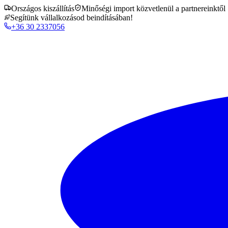
Országos kiszállítás
Minőségi import közvetlenül a partnereinktől
Segítünk vállalkozásod beindításában!
+36 30 2337056