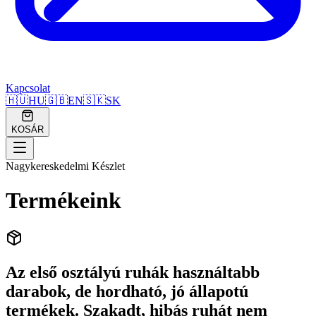
Kapcsolat
🇭🇺
HU
🇬🇧
EN
🇸🇰
SK
KOSÁR
Nagykereskedelmi Készlet
Termékeink
Az első osztályú ruhák használtabb
darabok, de hordható, jó állapotú
termékek. Szakadt, hibás ruhát nem