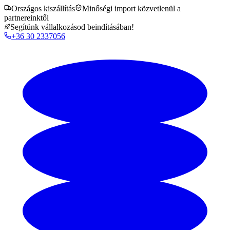
Országos kiszállítás
Minőségi import közvetlenül a
partnereinktől
Segítünk vállalkozásod beindításában!
+36 30 2337056