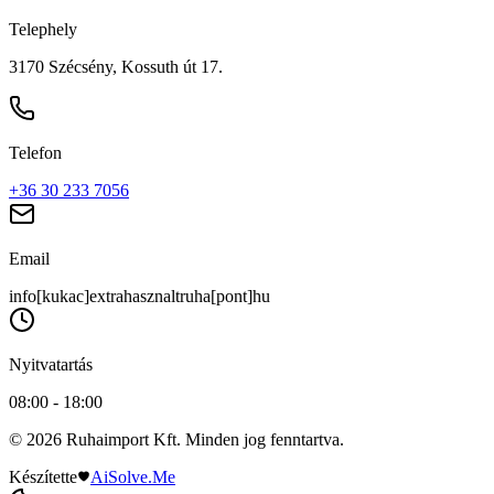
Telephely
3170 Szécsény, Kossuth út 17.
Telefon
+36 30 233 7056
Email
info[kukac]extrahasznaltruha[pont]hu
Nyitvatartás
08:00 - 18:00
© 2026 Ruhaimport Kft. Minden jog fenntartva.
Készítette
AiSolve.Me