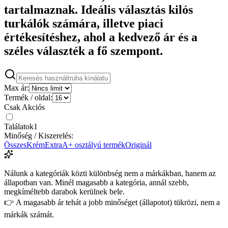
tartalmaznak. Ideális választás kilós
turkálók számára, illetve piaci
értékesítéshez, ahol a kedvező ár és a
széles választék a fő szempont.
Max ár:
Termék / oldal:
Csak Akciós
Találatok
1
Minőség / Kiszerelés:
Összes
Krém
Extra
A+ osztályú termék
Originál
Nálunk a kategóriák közti különbség nem a márkákban, hanem az
állapotban van. Minél magasabb a kategória, annál szebb,
megkíméltebb darabok kerülnek bele.
👉 A magasabb ár tehát a jobb minőséget (állapotot) tükrözi, nem a
márkák számát.