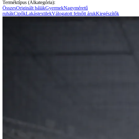
Terméktípus (Alkategória):
Összes
Originált bálák
Gyermek
Nagyméretű
ruhák
Cipők
Lakástextilek
Válogatott felnőtt áruk
Kiegészítők