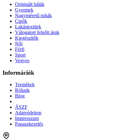
Originált bálák
Gyermek
Nagyméretű ruhák
Cipők
Lakástextilek
Válogatott felnőtt áruk
Kiegészítők
Női
Férfi
Sport
Vegyes
Információk
Termékek
Rólunk
Blog
ÁSZF
Adatvédelem
Impresszum
Panaszkezelés