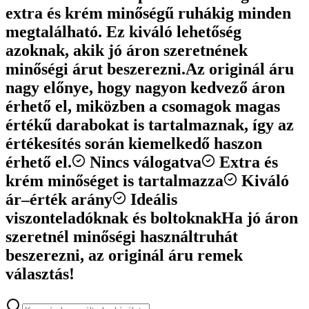
extra és krém minőségű ruhákig minden
megtalálható. Ez kiváló lehetőség
azoknak, akik jó áron szeretnének
minőségi árut beszerezni.
Az originál áru
nagy előnye, hogy nagyon kedvező áron
érhető el, miközben a csomagok magas
értékű darabokat is tartalmaznak, így az
értékesítés során kiemelkedő haszon
érhető el.
Nincs válogatva
Extra és
krém minőséget is tartalmazza
Kiváló
ár–érték arány
Ideális
viszonteladóknak és boltoknak
Ha jó áron
szeretnél minőségi használtruhát
beszerezni, az originál áru remek
választás!