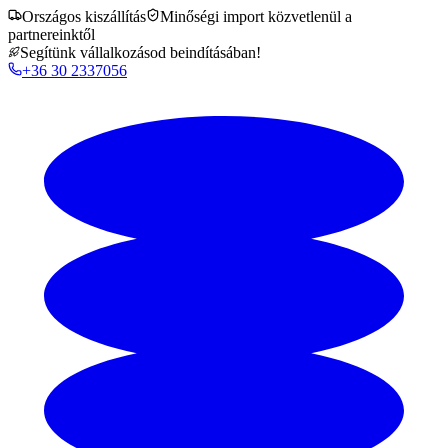
Országos kiszállítás
Minőségi import közvetlenül a
partnereinktől
Segítünk vállalkozásod beindításában!
+36 30 2337056