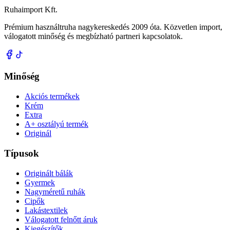
Ruhaimport Kft.
Prémium használtruha nagykereskedés 2009 óta. Közvetlen import,
válogatott minőség és megbízható partneri kapcsolatok.
Minőség
Akciós termékek
Krém
Extra
A+ osztályú termék
Originál
Típusok
Originált bálák
Gyermek
Nagyméretű ruhák
Cipők
Lakástextilek
Válogatott felnőtt áruk
Kiegészítők