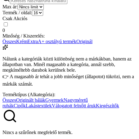
Max ár:
Termék / oldal:
Csak Akciós
0
Minőség / Kiszerelés:
Összes
Krém
Extra
A+ osztályú termék
Originál
Nálunk a kategóriák közti különbség nem a márkákban, hanem az
állapotban van. Minél magasabb a kategória, annál szebb,
megkíméltebb darabok kerülnek bele.
👉 A magasabb ár tehát a jobb minőséget (állapotot) tükrözi, nem a
márkák számát.
Terméktípus (Alkategória):
Összes
Originált bálák
Gyermek
Nagyméretű
ruhák
Cipők
Lakástextilek
Válogatott felnőtt áruk
Kiegészítők
Nincs a szűrőnek megfelelő termék.