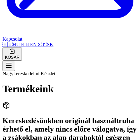
Kapcsolat
🇭🇺
HU
🇬🇧
EN
🇸🇰
SK
KOSÁR
Nagykereskedelmi Készlet
Termékeink
Kereskedésünkben originál használtruha
érhető el, amely nincs előre válogatva, így
a zsákokban az alap daraboktól egészen