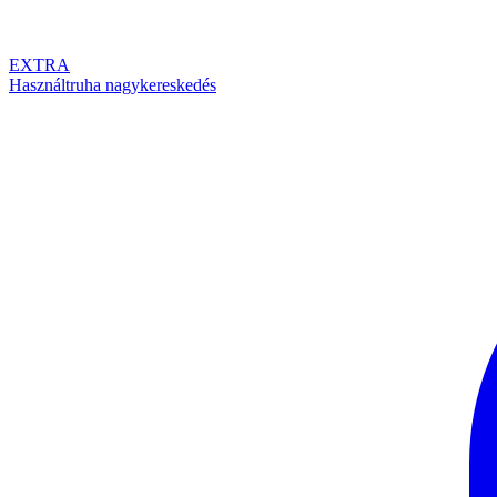
EXTRA
Használtruha nagykereskedés