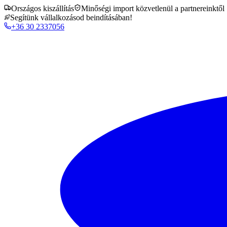
Országos kiszállítás
Minőségi import közvetlenül a partnereinktől
Segítünk vállalkozásod beindításában!
+36 30 2337056