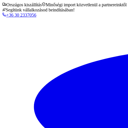
Országos kiszállítás
Minőségi import közvetlenül a partnereinktől
Segítünk vállalkozásod beindításában!
+36 30 2337056