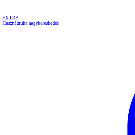
EXTRA
Használtruha nagykereskedés