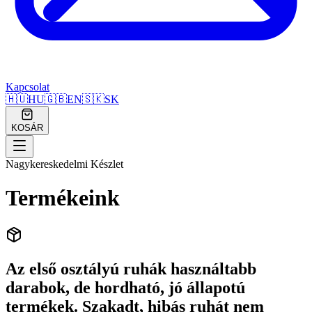
Kapcsolat
🇭🇺
HU
🇬🇧
EN
🇸🇰
SK
KOSÁR
Nagykereskedelmi Készlet
Termékeink
Az első osztályú ruhák használtabb
darabok, de hordható, jó állapotú
termékek. Szakadt, hibás ruhát nem