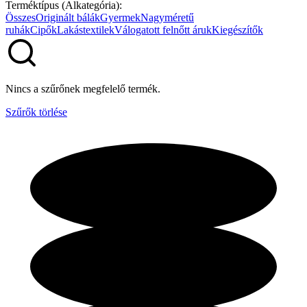
Terméktípus (Alkategória):
Összes
Originált bálák
Gyermek
Nagyméretű
ruhák
Cipők
Lakástextilek
Válogatott felnőtt áruk
Kiegészítők
Nincs a szűrőnek megfelelő termék.
Szűrők törlése