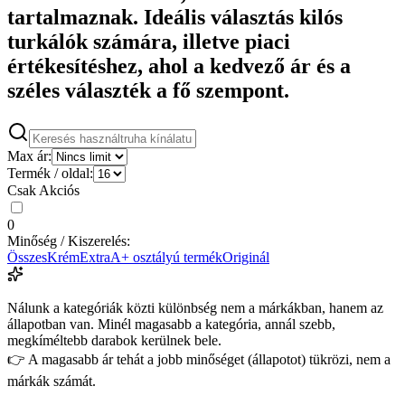
tartalmaznak. Ideális választás kilós
turkálók számára, illetve piaci
értékesítéshez, ahol a kedvező ár és a
széles választék a fő szempont.
Max ár:
Termék / oldal:
Csak Akciós
0
Minőség / Kiszerelés:
Összes
Krém
Extra
A+ osztályú termék
Originál
Nálunk a kategóriák közti különbség nem a márkákban, hanem az
állapotban van. Minél magasabb a kategória, annál szebb,
megkíméltebb darabok kerülnek bele.
👉 A magasabb ár tehát a jobb minőséget (állapotot) tükrözi, nem a
márkák számát.