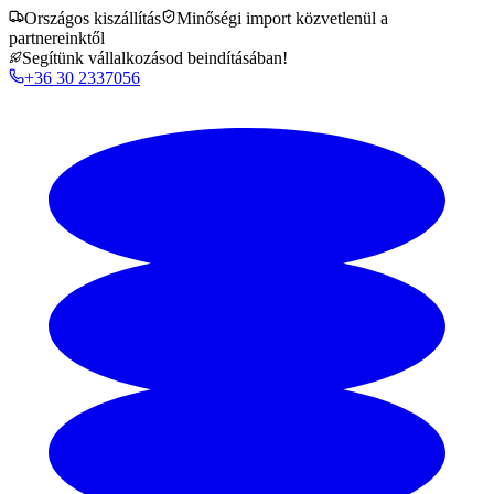
Országos kiszállítás
Minőségi import közvetlenül a
partnereinktől
Segítünk vállalkozásod beindításában!
+36 30 2337056