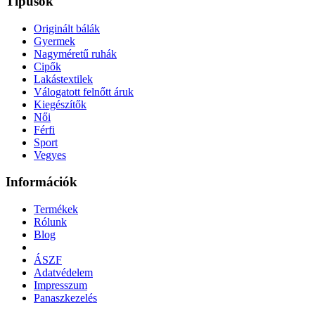
Típusok
Originált bálák
Gyermek
Nagyméretű ruhák
Cipők
Lakástextilek
Válogatott felnőtt áruk
Kiegészítők
Női
Férfi
Sport
Vegyes
Információk
Termékek
Rólunk
Blog
ÁSZF
Adatvédelem
Impresszum
Panaszkezelés