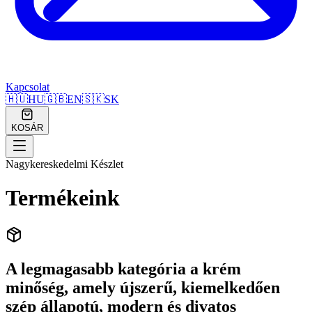
Kapcsolat
🇭🇺
HU
🇬🇧
EN
🇸🇰
SK
KOSÁR
Nagykereskedelmi Készlet
Termékeink
A legmagasabb kategória a krém
minőség, amely újszerű, kiemelkedően
szép állapotú, modern és divatos