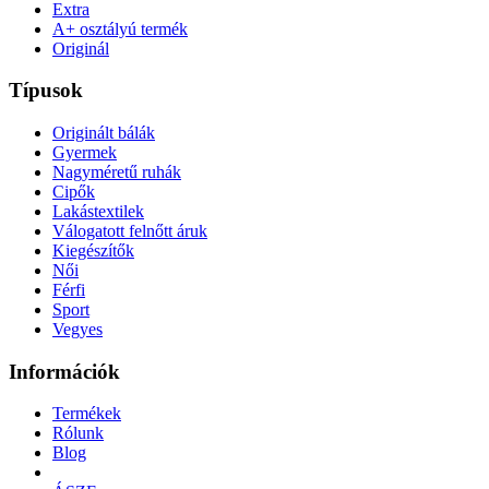
Extra
A+ osztályú termék
Originál
Típusok
Originált bálák
Gyermek
Nagyméretű ruhák
Cipők
Lakástextilek
Válogatott felnőtt áruk
Kiegészítők
Női
Férfi
Sport
Vegyes
Információk
Termékek
Rólunk
Blog