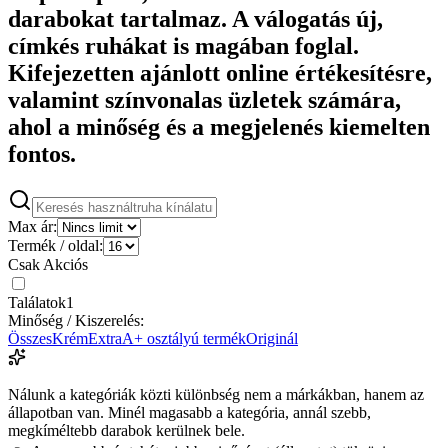
darabokat tartalmaz. A válogatás új,
címkés ruhákat is magában foglal.
Kifejezetten ajánlott online értékesítésre,
valamint színvonalas üzletek számára,
ahol a minőség és a megjelenés kiemelten
fontos.
Max ár:
Termék / oldal:
Csak Akciós
Találatok
1
Minőség / Kiszerelés:
Összes
Krém
Extra
A+ osztályú termék
Originál
Nálunk a kategóriák közti különbség nem a márkákban, hanem az
állapotban van. Minél magasabb a kategória, annál szebb,
megkíméltebb darabok kerülnek bele.