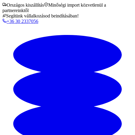
Országos kiszállítás
Minőségi import közvetlenül a
partnereinktől
Segítünk vállalkozásod beindításában!
+36 30 2337056