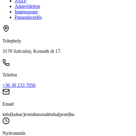
ÁSZF
Adatvédelem
Impresszum
Panaszkezelés
Telephely
3170 Szécsény, Kossuth út 17.
Telefon
+36 30 233 7056
Email
info[kukac]extrahasznaltruha[pont]hu
Nyitvatartás