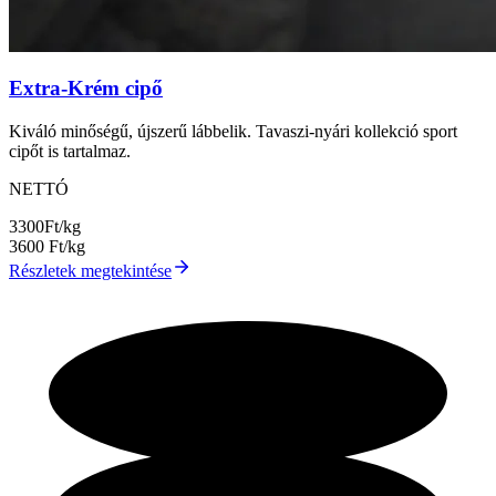
Extra-Krém cipő
Kiváló minőségű, újszerű lábbelik. Tavaszi-nyári kollekció sport
cipőt is tartalmaz.
NETTÓ
3300
Ft/kg
3600
Ft/kg
Részletek megtekintése