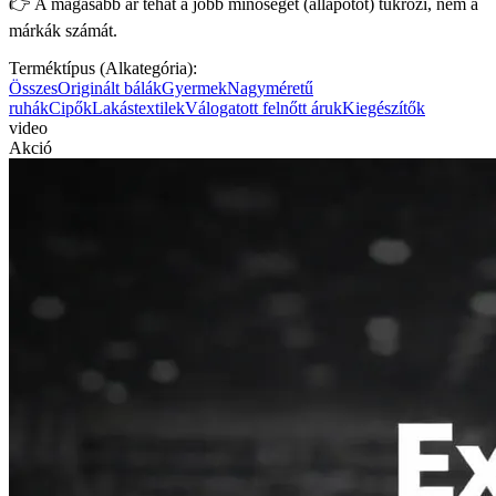
👉 A magasabb ár tehát a jobb minőséget (állapotot) tükrözi, nem a
márkák számát.
Terméktípus (Alkategória):
Összes
Originált bálák
Gyermek
Nagyméretű
ruhák
Cipők
Lakástextilek
Válogatott felnőtt áruk
Kiegészítők
video
Akció