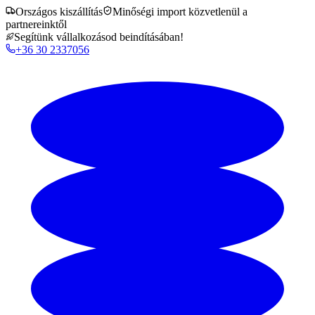
Országos kiszállítás
Minőségi import közvetlenül a
partnereinktől
Segítünk vállalkozásod beindításában!
+36 30 2337056