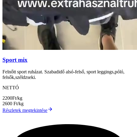
Sport mix
Felnőtt sport ruházat. Szabadidő alsó-felső, sport leggings,póló,
felsők,széldzseki.
NETTÓ
2200
Ft/kg
2600
Ft/kg
Részletek megtekintése