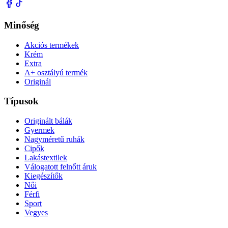
Minőség
Akciós termékek
Krém
Extra
A+ osztályú termék
Originál
Típusok
Originált bálák
Gyermek
Nagyméretű ruhák
Cipők
Lakástextilek
Válogatott felnőtt áruk
Kiegészítők
Női
Férfi
Sport
Vegyes