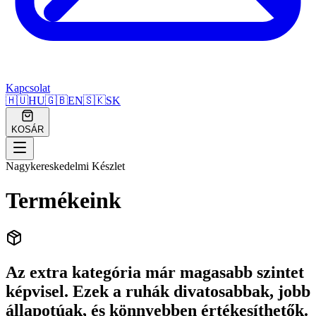
Kapcsolat
🇭🇺
HU
🇬🇧
EN
🇸🇰
SK
KOSÁR
Nagykereskedelmi Készlet
Termékeink
Az extra kategória már magasabb szintet
képvisel. Ezek a ruhák divatosabbak, jobb
állapotúak, és könnyebben értékesíthetők.