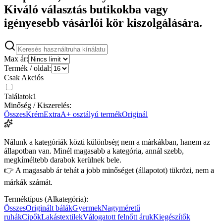
Kiváló választás butikokba vagy
igényesebb vásárlói kör kiszolgálására.
Max ár:
Termék / oldal:
Csak Akciós
Találatok
1
Minőség / Kiszerelés:
Összes
Krém
Extra
A+ osztályú termék
Originál
Nálunk a kategóriák közti különbség nem a márkákban, hanem az
állapotban van. Minél magasabb a kategória, annál szebb,
megkíméltebb darabok kerülnek bele.
👉 A magasabb ár tehát a jobb minőséget (állapotot) tükrözi, nem a
márkák számát.
Terméktípus (Alkategória):
Összes
Originált bálák
Gyermek
Nagyméretű
ruhák
Cipők
Lakástextilek
Válogatott felnőtt áruk
Kiegészítők