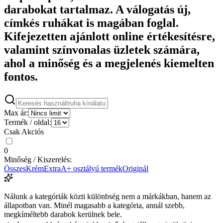
darabokat tartalmaz. A válogatás új,
címkés ruhákat is magában foglal.
Kifejezetten ajánlott online értékesítésre,
valamint színvonalas üzletek számára,
ahol a minőség és a megjelenés kiemelten
fontos.
Max ár:
Termék / oldal:
Csak Akciós
0
Minőség / Kiszerelés:
Összes
Krém
Extra
A+ osztályú termék
Originál
Nálunk a kategóriák közti különbség nem a márkákban, hanem az
állapotban van. Minél magasabb a kategória, annál szebb,
megkíméltebb darabok kerülnek bele.