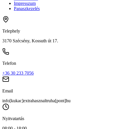
Impresszum
Panaszkezelés
Telephely
3170 Szécsény, Kossuth út 17.
Telefon
+36 30 233 7056
Email
info[kukac]extrahasznaltruha[pont]hu
Nyitvatartás
08:00 - 18:00