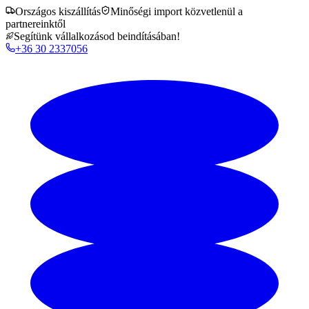
Országos kiszállítás
Minőségi import közvetlenül a
partnereinktől
Segítünk vállalkozásod beindításában!
+36 30 2337056