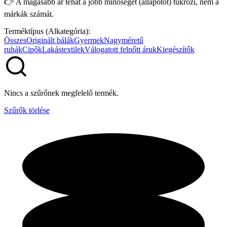
👉 A magasabb ár tehát a jobb minőséget (állapotot) tükrözi, nem a
márkák számát.
Terméktípus (Alkategória):
Összes
Originált bálák
Gyermek
Nagyméretű
ruhák
Cipők
Lakástextilek
Válogatott felnőtt áruk
Kiegészítők
Nincs a szűrőnek megfelelő termék.
Szűrők törlése