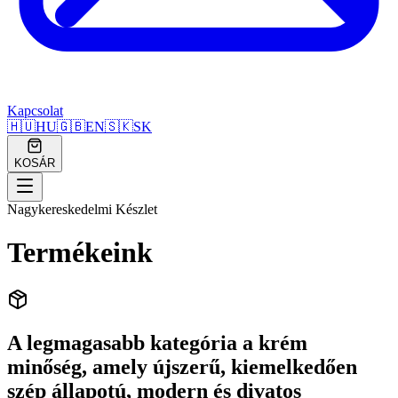
Kapcsolat
🇭🇺
HU
🇬🇧
EN
🇸🇰
SK
KOSÁR
Nagykereskedelmi Készlet
Termékeink
A legmagasabb kategória a krém
minőség, amely újszerű, kiemelkedően
szép állapotú, modern és divatos