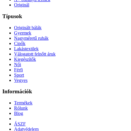
Originál
Típusok
Originált bálák
Gyermek
Nagyméretű ruhák
Cipők
Lakástextilek
Válogatott felnőtt áruk
Kiegészítők
Női
Férfi
Sport
Vegyes
Információk
Termékek
Rólunk
Blog
ÁSZF
Adatvédelem