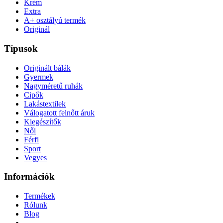
Krém
Extra
A+ osztályú termék
Originál
Típusok
Originált bálák
Gyermek
Nagyméretű ruhák
Cipők
Lakástextilek
Válogatott felnőtt áruk
Kiegészítők
Női
Férfi
Sport
Vegyes
Információk
Termékek
Rólunk
Blog