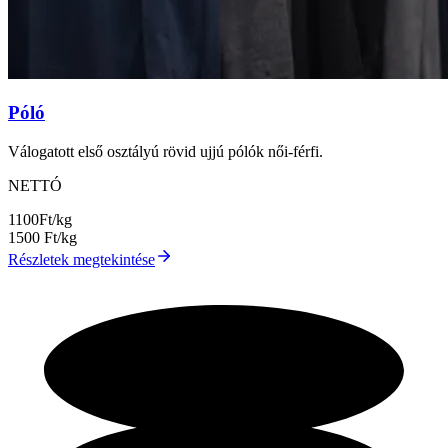
Póló
Válogatott első osztályú rövid ujjú pólók női-férfi.
NETTÓ
1100
Ft/kg
1500
Ft/kg
Részletek megtekintése