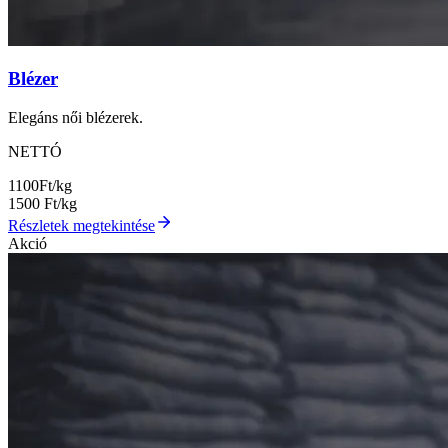
Blézer
Elegáns női blézerek.
NETTÓ
1100
Ft/kg
1500
Ft/kg
Részletek megtekintése
Akció