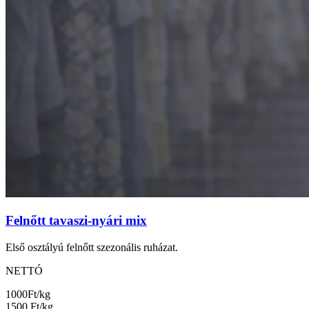
Felnőtt tavaszi-nyári mix
Első osztályú felnőtt szezonális ruházat.
NETTÓ
1000
Ft/kg
1500
Ft/kg