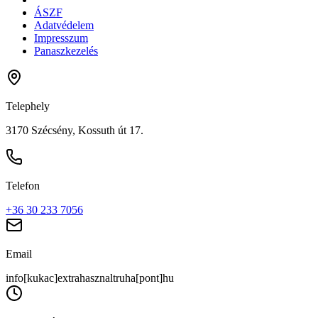
ÁSZF
Adatvédelem
Impresszum
Panaszkezelés
Telephely
3170 Szécsény, Kossuth út 17.
Telefon
+36 30 233 7056
Email
info[kukac]extrahasznaltruha[pont]hu