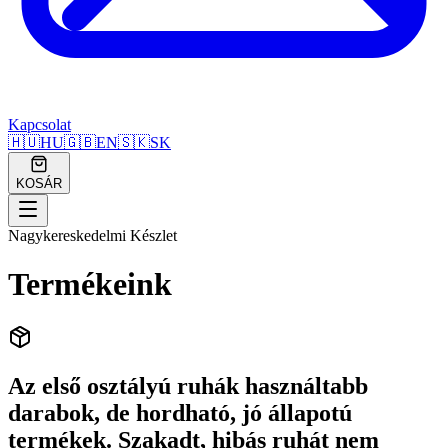
Kapcsolat
🇭🇺
HU
🇬🇧
EN
🇸🇰
SK
KOSÁR
Nagykereskedelmi Készlet
Termékeink
Az első osztályú ruhák használtabb
darabok, de hordható, jó állapotú
termékek. Szakadt, hibás ruhát nem