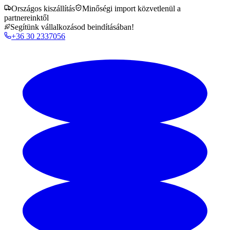
Országos kiszállítás
Minőségi import közvetlenül a
partnereinktől
Segítünk vállalkozásod beindításában!
+36 30 2337056