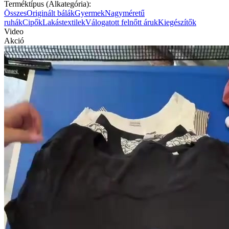
Terméktípus (Alkategória):
Összes
Originált bálák
Gyermek
Nagyméretű
ruhák
Cipők
Lakástextilek
Válogatott felnőtt áruk
Kiegészítők
Video
Akció