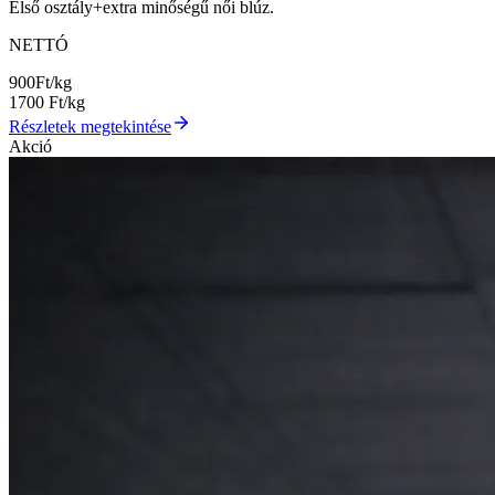
Első osztály+extra minőségű női blúz.
NETTÓ
900
Ft/kg
1700
Ft/kg
Részletek megtekintése
Akció