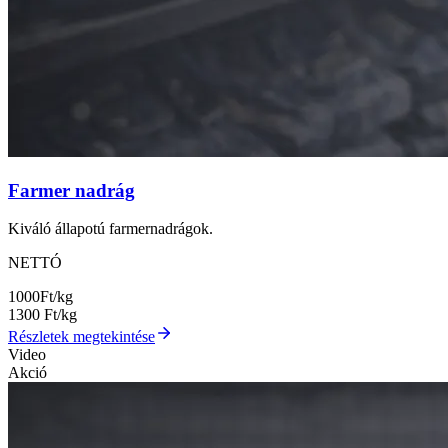
Farmer nadrág
Kiváló állapotú farmernadrágok.
NETTÓ
1000
Ft/kg
1300
Ft/kg
Részletek megtekintése
Video
Akció