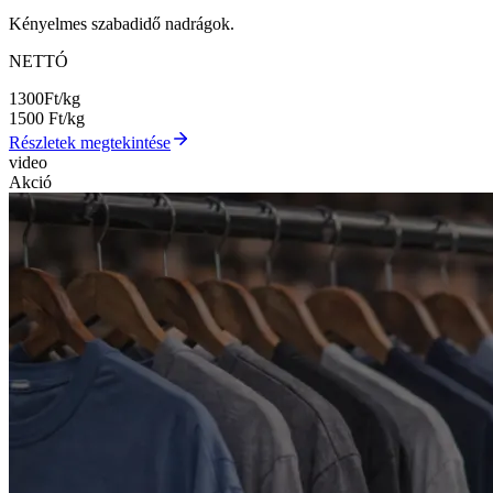
Kényelmes szabadidő nadrágok.
NETTÓ
1300
Ft/kg
1500
Ft/kg
Részletek megtekintése
video
Akció