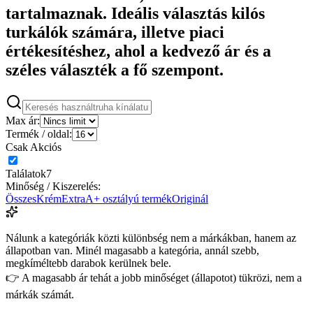
tartalmaznak. Ideális választás kilós
turkálók számára, illetve piaci
értékesítéshez, ahol a kedvező ár és a
széles választék a fő szempont.
Max ár:
Termék / oldal:
Csak Akciós
Találatok
7
Minőség / Kiszerelés:
Összes
Krém
Extra
A+ osztályú termék
Originál
Nálunk a kategóriák közti különbség nem a márkákban, hanem az
állapotban van. Minél magasabb a kategória, annál szebb,
megkíméltebb darabok kerülnek bele.
👉 A magasabb ár tehát a jobb minőséget (állapotot) tükrözi, nem a
márkák számát.