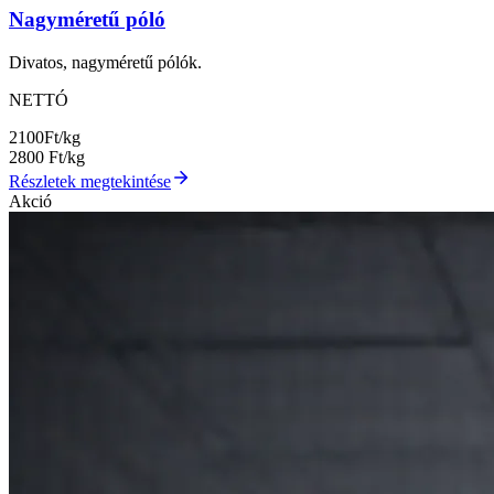
Nagyméretű póló
Divatos, nagyméretű pólók.
NETTÓ
2100
Ft/kg
2800
Ft/kg
Részletek megtekintése
Akció