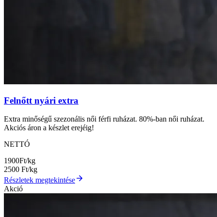
Felnőtt nyári extra
Extra minőségű szezonális női férfi ruházat. 80%-ban női ruházat.
Akciós áron a készlet erejéig!
NETTÓ
1900
Ft/kg
2500
Ft/kg
Részletek megtekintése
Akció