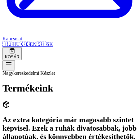
Kapcsolat
🇭🇺
HU
🇬🇧
EN
🇸🇰
SK
KOSÁR
Nagykereskedelmi Készlet
Termékeink
Az extra kategória már magasabb szintet
képvisel. Ezek a ruhák divatosabbak, jobb
állapotúak, és könnyebben értékesíthetők.