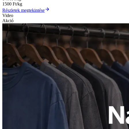
1500
Ft/kg
Részletek megtekintése
Video
Akció