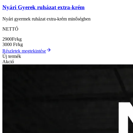
Nyári Gyerek ruházat extra-krém
Nyári gyermek ruházat extra-krém minőségben
NETTÓ
2900
Ft/kg
3000
Ft/kg
Részletek megtekintése
Új termék
Akció