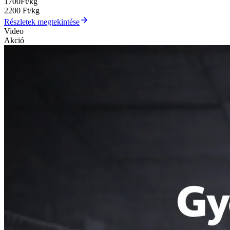
1700
Ft/kg
2200
Ft/kg
Részletek megtekintése
Video
Akció