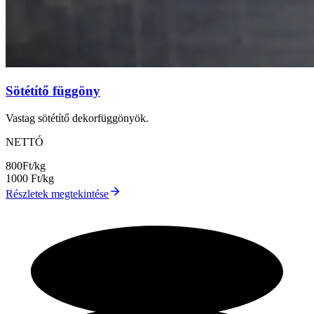
Sötétítő függöny
Vastag sötétítő dekorfüggönyök.
NETTÓ
800
Ft/kg
1000
Ft/kg
Részletek megtekintése