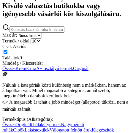
Kiváló választás butikokba vagy
igényesebb vásárlói kör kiszolgálására.
Max ár:
Termék / oldal:
Csak Akciós
Találatok
9
Minőség / Kiszerelés:
Összes
Krém
Extra
A+ osztályú termék
Originál
Nálunk a kategóriák közti különbség nem a márkákban, hanem az
állapotban van. Minél magasabb a kategória, annál szebb,
megkíméltebb darabok kerülnek bele.
👉 A magasabb ár tehát a jobb minőséget (állapotot) tükrözi, nem a
márkák számát.
Terméktípus (Alkategória):
Összes
Originált bálák
Gyermek
Nagyméretű
ruhák
Cipők
Lakástextilek
Válogatott felnőtt áruk
Kiegészítők