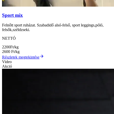
Sport mix
Felnőtt sport ruházat. Szabadidő alsó-felső, sport leggings,póló,
felsők,széldzseki.
NETTÓ
2200
Ft/kg
2600
Ft/kg
Részletek megtekintése
Video
Akció