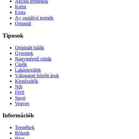
Akciós termékek
Krém
Extra
A+ osztályú termék
Originál
Típusok
Originált bálák
Gyermek
Nagyméretű ruhák
Cipők
Lakástextilek
Válogatott felnőtt áruk
Kiegészítők
Női
Férfi
Sport
Vegyes
Információk
Termékek
Rólunk
Blog