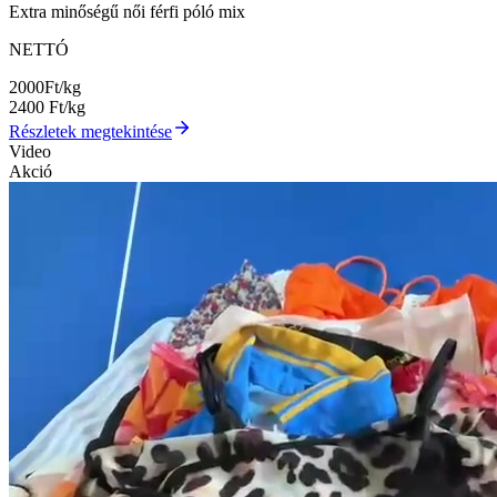
Extra minőségű női férfi póló mix
NETTÓ
2000
Ft/kg
2400
Ft/kg
Részletek megtekintése
Video
Akció