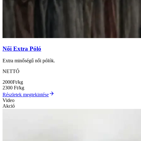
Női Extra Póló
Extra minőségű női pólók.
NETTÓ
2000
Ft/kg
2300
Ft/kg
Részletek megtekintése
Video
Akció