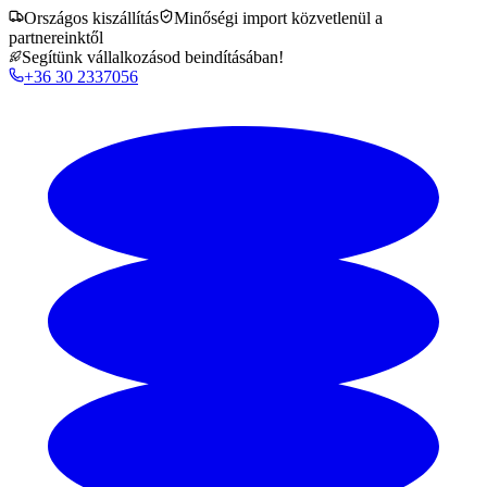
Országos kiszállítás
Minőségi import közvetlenül a
partnereinktől
Segítünk vállalkozásod beindításában!
+36 30 2337056