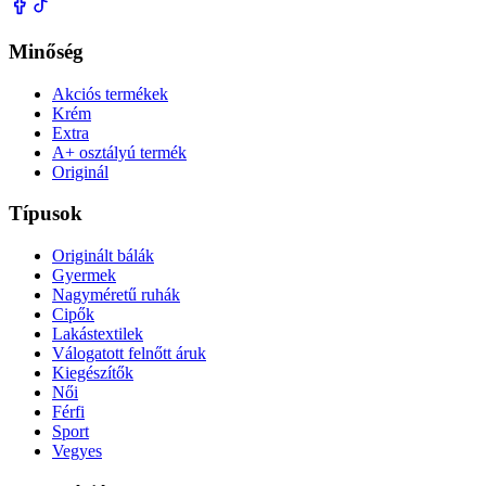
Minőség
Akciós termékek
Krém
Extra
A+ osztályú termék
Originál
Típusok
Originált bálák
Gyermek
Nagyméretű ruhák
Cipők
Lakástextilek
Válogatott felnőtt áruk
Kiegészítők
Női
Férfi
Sport
Vegyes