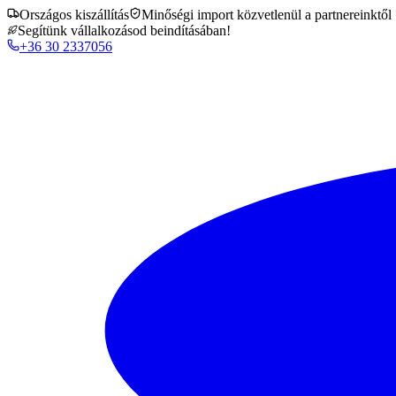
Országos kiszállítás
Minőségi import közvetlenül a partnereinktől
Segítünk vállalkozásod beindításában!
+36 30 2337056