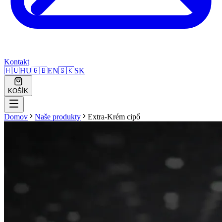
Kontakt
🇭🇺
HU
🇬🇧
EN
🇸🇰
SK
KOŠÍK
Domov
Naše produkty
Extra-Krém cipő