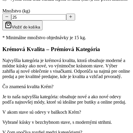
Množstvo (kg)
Vložiť do košíka
* Minimálne množstvo objednávky je 15 kg.
Krémová Kvalita – Prémiová Kategória
Najvyššia kategória je krémová kvalita, ktorá obsahuje moderné a
módne kúsky ako nové, vo výnimočne krásnom stave. Výber
zahŕňa aj nové oblečenie s visačkami. Odporúča sa najmä pre online
predaj a pre kvalitné predajne, kde je kvalita a vzhľad prvoradý.
Čo znamená kvalita Krém?
Je to naša najvyššia kategória: obsahuje nové a ako nové odevy
podľa najnovšej módy, ktoré sú ideálne pre butiky a online predaj.
V akom stave sú odevy v balíkoch Krém?
Vybrané kúsky v bezchybnom stave, s modernými strihmi.
V čom spočíva rozdiel medzi kategóriami?