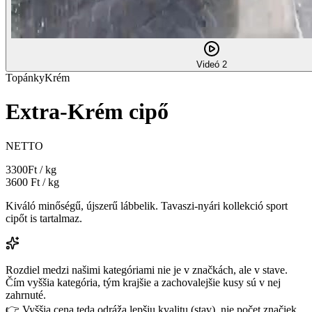
Videó 2
Topánky
Krém
Extra-Krém cipő
NETTO
3300
Ft / kg
3600
Ft / kg
Kiváló minőségű, újszerű lábbelik. Tavaszi-nyári kollekció sport
cipőt is tartalmaz.
Rozdiel medzi našimi kategóriami nie je v značkách, ale v stave.
Čím vyššia kategória, tým krajšie a zachovalejšie kusy sú v nej
zahrnuté.
👉 Vyššia cena teda odráža lepšiu kvalitu (stav), nie počet značiek.