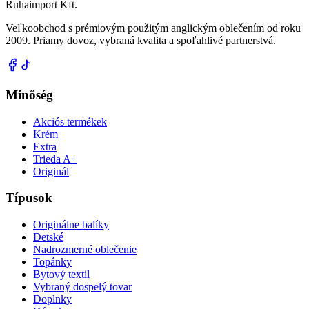
Ruhaimport Kft.
Veľkoobchod s prémiovým použitým anglickým oblečením od roku
2009. Priamy dovoz, vybraná kvalita a spoľahlivé partnerstvá.
Minőség
Akciós termékek
Krém
Extra
Trieda A+
Originál
Típusok
Originálne balíky
Detské
Nadrozmerné oblečenie
Topánky
Bytový textil
Vybraný dospelý tovar
Doplnky