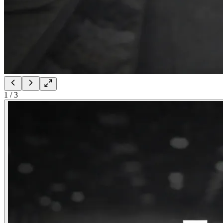
1
/
3