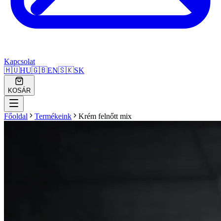
Kapcsolat
🇭🇺
HU
🇬🇧
EN
🇸🇰
SK
KOSÁR
Főoldal
Termékeink
Krém felnőtt mix