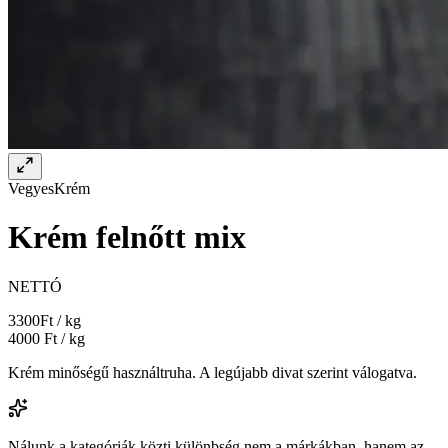
Vegyes
Krém
Krém felnőtt mix
NETTÓ
3300
Ft / kg
4000
Ft / kg
Krém minőségű használtruha. A legújabb divat szerint válogatva.
Nálunk a kategóriák közti különbség nem a márkákban, hanem az