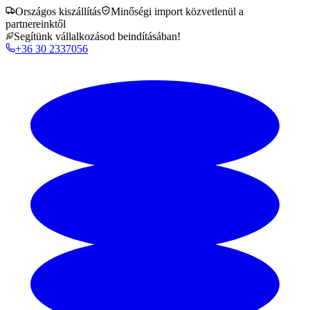
Országos kiszállítás
Minőségi import közvetlenül a
partnereinktől
Segítünk vállalkozásod beindításában!
+36 30 2337056