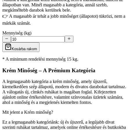
állapotban van. Minél magasabb a kategória, annál szebb,
megkíméltebb darabok kerülnek bele.
👉 A magasabb ár tehát a jobb minőséget (állapotot) tükrözi, nem a
márkák számát.
Mennyiség (kg)
Kosárba rakom
* A minimum rendelési mennyiség 15 kg.
Krém Minőség – A Prémium Kategória
A legmagasabb kategória a krém minőség, amely újszerű,
kiemelkedően szép állapotú, modern és divatos darabokat tartalmaz.
A válogatás új, címkés ruhákat is magában foglal. Kifejezetten
ajánlott online értékesítésre, valamint színvonalas üzletek számára,
ahol a minőség és a megjelenés kiemelten fontos.
Mit jelent a Krém minőség?
Ez a legmagasabb kategóriánk: új és újszerű, a legújabb divat
szerinti ruhákat tartalmaz, amelyek online értékesítésre és butikokba