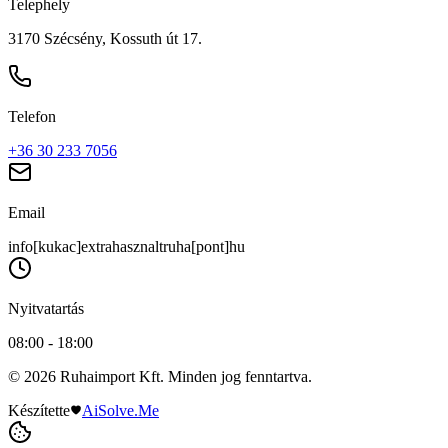
Telephely
3170 Szécsény, Kossuth út 17.
Telefon
+36 30 233 7056
Email
info[kukac]extrahasznaltruha[pont]hu
Nyitvatartás
08:00 - 18:00
© 2026 Ruhaimport Kft. Minden jog fenntartva.
Készítette
AiSolve.Me