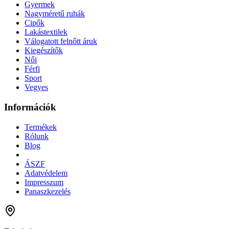
Gyermek
Nagyméretű ruhák
Cipők
Lakástextilek
Válogatott felnőtt áruk
Kiegészítők
Női
Férfi
Sport
Vegyes
Információk
Termékek
Rólunk
Blog
ÁSZF
Adatvédelem
Impresszum
Panaszkezelés