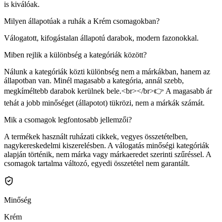
is kiválóak.
Milyen állapotúak a ruhák a Krém csomagokban?
Válogatott, kifogástalan állapotú darabok, modern fazonokkal.
Miben rejlik a különbség a kategóriák között?
Nálunk a kategóriák közti különbség nem a márkákban, hanem az
állapotban van. Minél magasabb a kategória, annál szebb,
megkíméltebb darabok kerülnek bele.<br></br>👉 A magasabb ár
tehát a jobb minőséget (állapotot) tükrözi, nem a márkák számát.
Mik a csomagok legfontosabb jellemzői?
A termékek használt ruházati cikkek, vegyes összetételben,
nagykereskedelmi kiszerelésben. A válogatás minőségi kategóriák
alapján történik, nem márka vagy márkaeredet szerinti szűréssel. A
csomagok tartalma változó, egyedi összetétel nem garantált.
Minőség
Krém