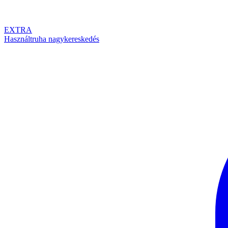
EXTRA
Használtruha nagykereskedés