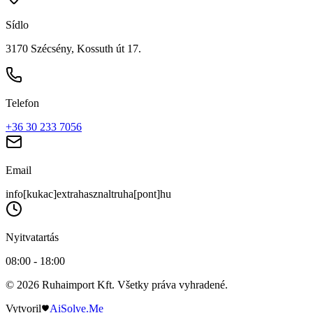
Sídlo
3170 Szécsény, Kossuth út 17.
Telefon
+36 30 233 7056
Email
info[kukac]extrahasznaltruha[pont]hu
Nyitvatartás
08:00 - 18:00
© 2026 Ruhaimport Kft. Všetky práva vyhradené.
Vytvoril
AiSolve.Me