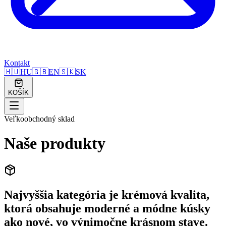
Kontakt
🇭🇺
HU
🇬🇧
EN
🇸🇰
SK
KOŠÍK
Veľkoobchodný sklad
Naše produkty
Najvyššia kategória je krémová kvalita,
ktorá obsahuje moderné a módne kúsky
ako nové, vo výnimočne krásnom stave.