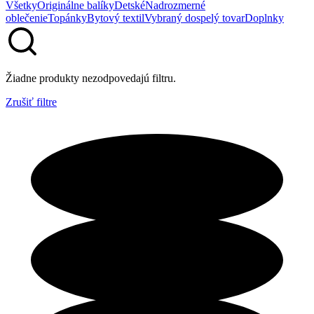
Všetky
Originálne balíky
Detské
Nadrozmerné
oblečenie
Topánky
Bytový textil
Vybraný dospelý tovar
Doplnky
Žiadne produkty nezodpovedajú filtru.
Zrušiť filtre