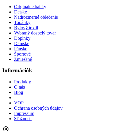
Originálne balíky
Detské
Nadrozmerné oblečenie
Topánky
Bytový textil
Vybraný dospelý tovar
Doplnky
Dámske
Pánske
Športové
Zmiešané
Információk
Produkty
O nás
Blog
VOP
Ochrana osobných údajov
Impressum
Sťažnosti