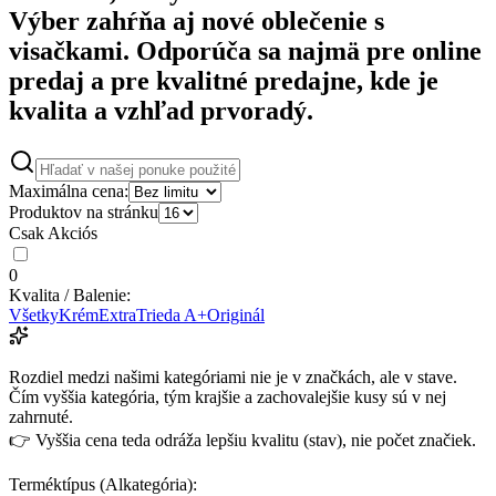
Výber zahŕňa aj nové oblečenie s
visačkami. Odporúča sa najmä pre online
predaj a pre kvalitné predajne, kde je
kvalita a vzhľad prvoradý.
Maximálna cena:
Produktov na stránku
Csak Akciós
0
Kvalita / Balenie:
Všetky
Krém
Extra
Trieda A+
Originál
Rozdiel medzi našimi kategóriami nie je v značkách, ale v stave.
Čím vyššia kategória, tým krajšie a zachovalejšie kusy sú v nej
zahrnuté.
👉 Vyššia cena teda odráža lepšiu kvalitu (stav), nie počet značiek.
Terméktípus (Alkategória):