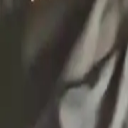
EXTRA
Használtruha nagykereskedés