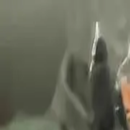
Celoštátne doručenie
Kvalitný dovoz priamo od našich partnerov
Pomôžeme vám rozbehnúť vaše podnikanie!
+36 30 2337056