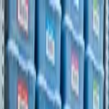
Celoštátne doručenie
Kvalitný dovoz priamo od našich partnerov
Pomôžeme vám rozbehnúť vaše podnikanie!
+36 30 2337056