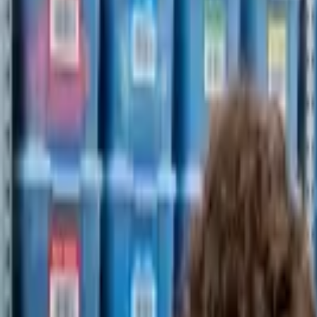
EXTRA
Használtruha nagykereskedés