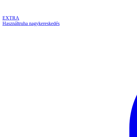
EXTRA
Használtruha nagykereskedés