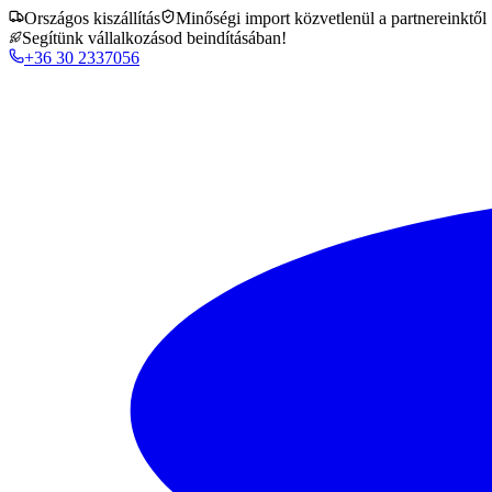
Országos kiszállítás
Minőségi import közvetlenül a partnereinktől
Segítünk vállalkozásod beindításában!
+36 30 2337056