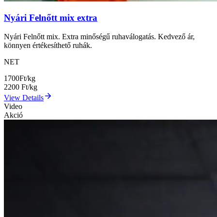
Nyári Felnőtt mix extra
Nyári Felnőtt mix. Extra minőségű ruhaválogatás. Kedvező ár,
könnyen értékesíthető ruhák.
NET
1700
Ft/kg
2200
Ft/kg
View Details
Video
Akció