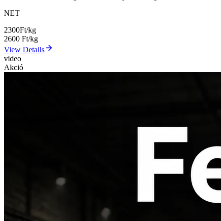
NET
2300
Ft/kg
2600
Ft/kg
View Details
video
Akció