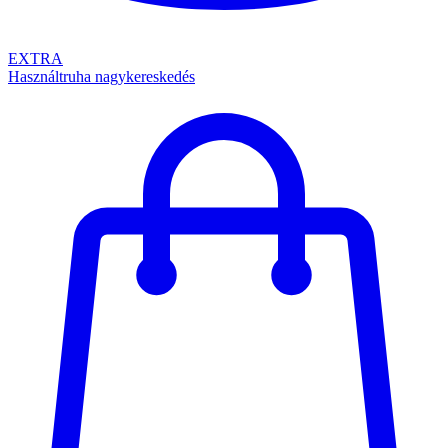
EXTRA
Használtruha nagykereskedés