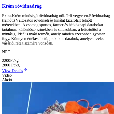
Krém rövidnadrág
Extra-Krém minőségű rövidnadrág női-férfi vegyesen.Rövidnadrág
(felnőtt) Változatos rövidnadrág kínálat kizárólag felnőtt
méretekben. A csomag sportos, farmer és hétköznapi darabokat
tartalmaz, különböző színekben és stílusokban, a letisztulttól a
mintásig. Ideális nyári termék, amely minden szezonban gyorsan
fogy. Könnyen értékesíthető, praktikus darabok, amelyek széles
vásárlói réteg számára vonzóak.
NET
2200
Ft/kg
2800
Ft/kg
View Details
Video
Akció