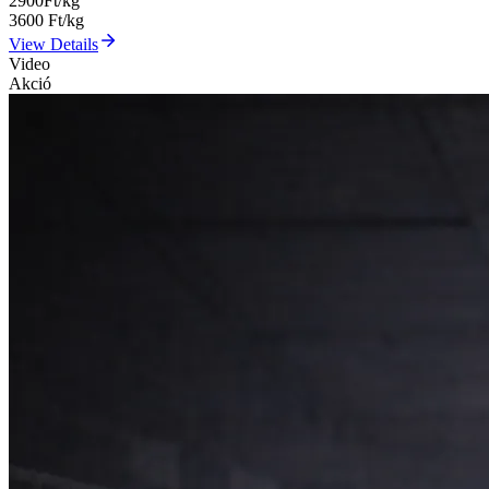
2900
Ft/kg
3600
Ft/kg
View Details
Video
Akció