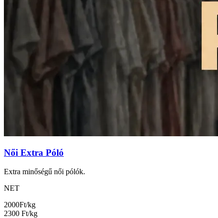
Női Extra Póló
Extra minőségű női pólók.
NET
2000
Ft/kg
2300
Ft/kg