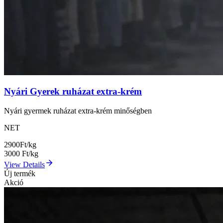
Nyári Gyerek ruházat extra-krém
Nyári gyermek ruházat extra-krém minőségben
NET
2900
Ft/kg
3000
Ft/kg
View Details
Új termék
Akció