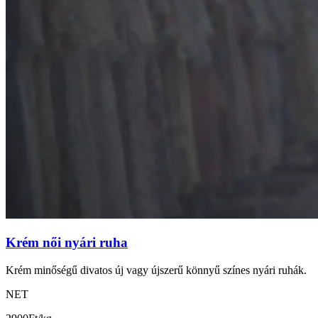
Krém női nyári ruha
Krém minőségű divatos új vagy újszerű könnyű színes nyári ruhák.
NET