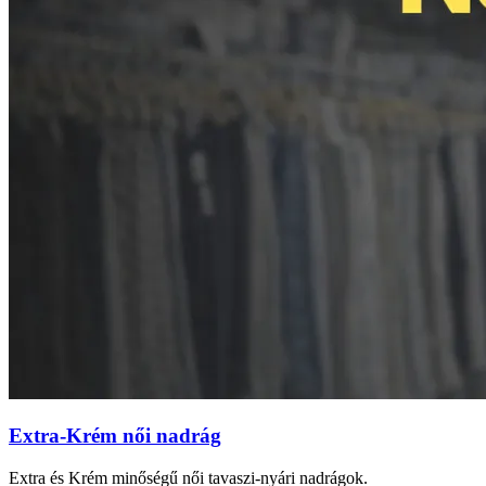
Extra-Krém női nadrág
Extra és Krém minőségű női tavaszi-nyári nadrágok.