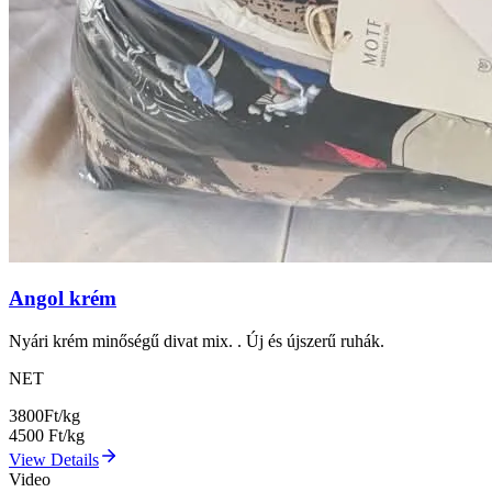
Angol krém
Nyári krém minőségű divat mix. . Új és újszerű ruhák.
NET
3800
Ft/kg
4500
Ft/kg
View Details
Video