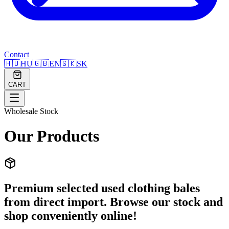
Contact
🇭🇺
HU
🇬🇧
EN
🇸🇰
SK
CART
Wholesale Stock
Our Products
Premium selected used clothing bales
from direct import. Browse our stock and
shop conveniently online!