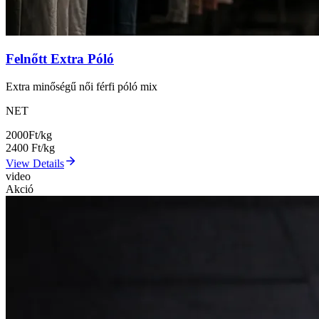
Felnőtt Extra Póló
Extra minőségű női férfi póló mix
NET
2000
Ft/kg
2400
Ft/kg
View Details
video
Akció