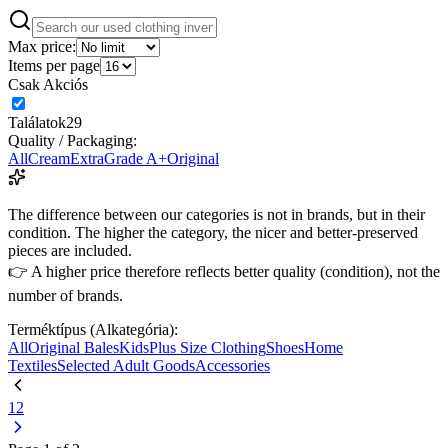
Max price:
Items per page
Csak Akciós
Találatok
29
Quality / Packaging:
All
Cream
Extra
Grade A+
Original
The difference between our categories is not in brands, but in their
condition. The higher the category, the nicer and better-preserved
pieces are included.
👉 A higher price therefore reflects better quality (condition), not the
number of brands.
Terméktípus (Alkategória):
All
Original Bales
Kids
Plus Size Clothing
Shoes
Home
Textiles
Selected Adult Goods
Accessories
1
2