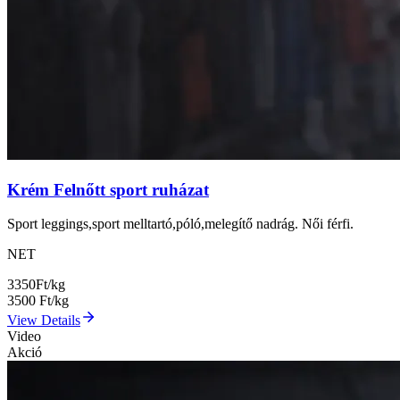
Krém Felnőtt sport ruházat
Sport leggings,sport melltartó,póló,melegítő nadrág. Női férfi.
NET
3350
Ft/kg
3500
Ft/kg
View Details
Video
Akció