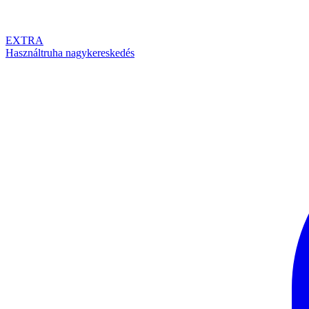
EXTRA
Használtruha nagykereskedés