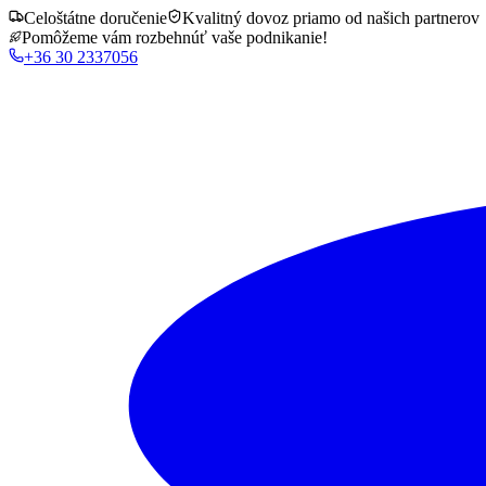
Celoštátne doručenie
Kvalitný dovoz priamo od našich partnerov
Pomôžeme vám rozbehnúť vaše podnikanie!
+36 30 2337056