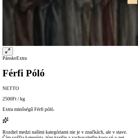
Pánske
Extra
Férfi Póló
NETTO
2500
Ft / kg
Extra minőségű Férfi póló.
Rozdiel medzi našimi kategóriami nie je v značkách, ale v stave.
Čím vyššia kategória, tým krajšie a zachovalejšie kusy sú v nej