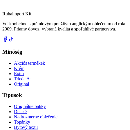
Ruhaimport Kft.
Veľkoobchod s prémiovým použitým anglickým oblečením od roku
2009. Priamy dovoz, vybraná kvalita a spoľahlivé partnerstvá.
Minőség
Akciós termékek
Krém
Extra
Trieda A+
Originál
Típusok
Originálne balíky
Detské
Nadrozmerné oblečenie
Topánky
Bytový textil