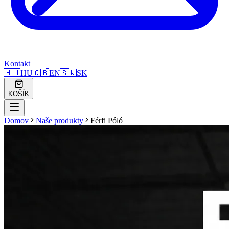
Kontakt
🇭🇺
HU
🇬🇧
EN
🇸🇰
SK
KOŠÍK
Domov
Naše produkty
Férfi Póló