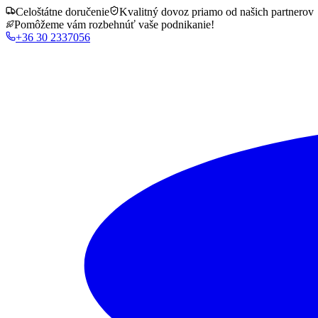
Celoštátne doručenie
Kvalitný dovoz priamo od našich partnerov
Pomôžeme vám rozbehnúť vaše podnikanie!
+36 30 2337056