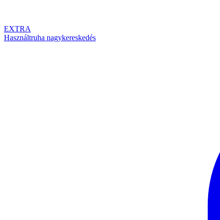
EXTRA
Használtruha nagykereskedés