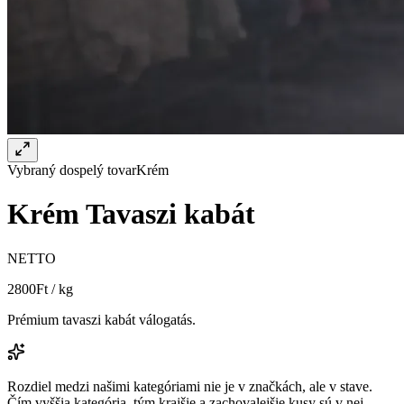
Vybraný dospelý tovar
Krém
Krém Tavaszi kabát
NETTO
2800
Ft / kg
Prémium tavaszi kabát válogatás.
Rozdiel medzi našimi kategóriami nie je v značkách, ale v stave.
Čím vyššia kategória, tým krajšie a zachovalejšie kusy sú v nej