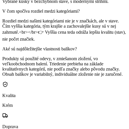
Vybrané kúsky v bezchybnom stave, s modernými strihmi.
V čom spočíva rozdiel medzi kategóriami?
Rozdiel medzi našimi kategóriami nie je v značkách, ale v stave.
Čím vyššia kategória, tým krajšie a zachovalejšie kusy sú v nej
zahrnuté.<br></br>👉 Vyššia cena teda odráža lepšiu kvalitu (stav),
nie počet značiek.
Aké sú najdôležitejšie vlastnosti balíkov?
Produkty sú použité odevy, v zmiešanom zložení, vo
veľkoobchodnom balení. Triedenie prebieha na základe
kvalitatívnych kategórií, nie podľa značky alebo pôvodu značky.
Obsah balíkov je variabilný, individuálne zloženie nie je zaručené.
Kvalita
Krém
Doprava