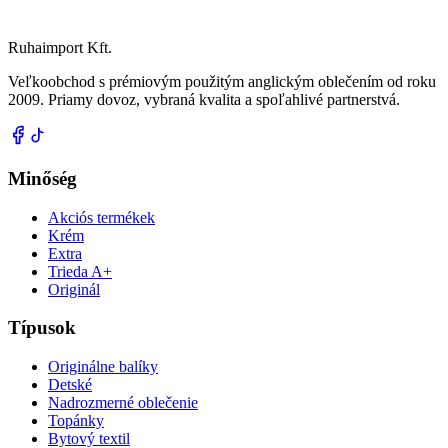
Ruhaimport Kft.
Veľkoobchod s prémiovým použitým anglickým oblečením od roku
2009. Priamy dovoz, vybraná kvalita a spoľahlivé partnerstvá.
Minőség
Akciós termékek
Krém
Extra
Trieda A+
Originál
Típusok
Originálne balíky
Detské
Nadrozmerné oblečenie
Topánky
Bytový textil