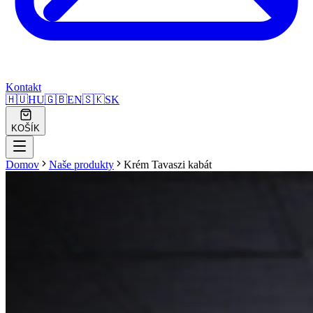
Kontakt
🇭🇺
HU
🇬🇧
EN
🇸🇰
SK
KOŠÍK
Domov
Naše produkty
Krém Tavaszi kabát