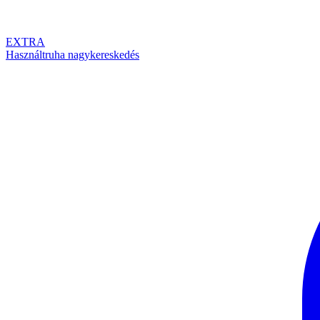
EXTRA
Használtruha nagykereskedés