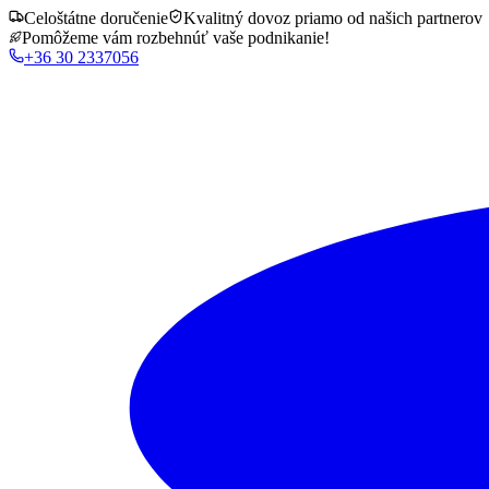
Celoštátne doručenie
Kvalitný dovoz priamo od našich partnerov
Pomôžeme vám rozbehnúť vaše podnikanie!
+36 30 2337056