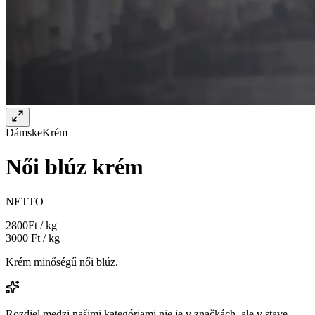
Dámske
Krém
Női blúz krém
NETTO
2800
Ft / kg
3000
Ft / kg
Krém minőségű női blúz.
Rozdiel medzi našimi kategóriami nie je v značkách, ale v stave.