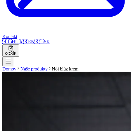
Kontakt
🇭🇺
HU
🇬🇧
EN
🇸🇰
SK
KOŠÍK
Domov
Naše produkty
Női blúz krém