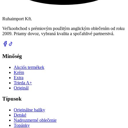
Ruhaimport Kft.
Veľkoobchod s prémiovým použitým anglickým oblečením od roku
2009. Priamy dovoz, vybraná kvalita a spoľahlivé partnerstvá.
Minőség
Akciós termékek
Krém
Extra
Trieda A+
Originál
Típusok
Originálne balíky
Detské
Nadrozmerné oblečenie
Topánky