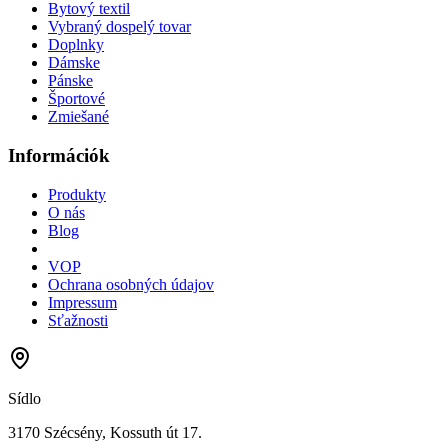
Bytový textil
Vybraný dospelý tovar
Doplnky
Dámske
Pánske
Športové
Zmiešané
Információk
Produkty
O nás
Blog
VOP
Ochrana osobných údajov
Impressum
Sťažnosti
Sídlo
3170 Szécsény, Kossuth út 17.