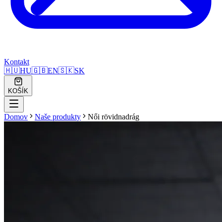
Kontakt
🇭🇺
HU
🇬🇧
EN
🇸🇰
SK
KOŠÍK
Domov
Naše produkty
Női rövidnadrág