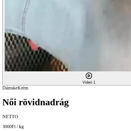
Videó 1
Dámske
Krém
Női rövidnadrág
NETTO
3000
Ft / kg