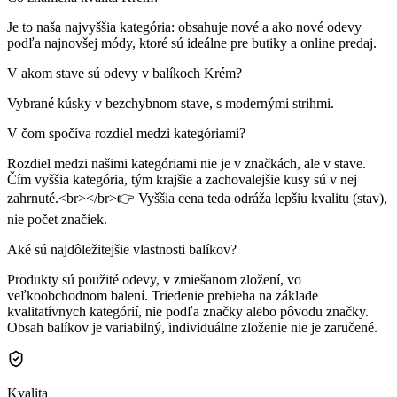
Je to naša najvyššia kategória: obsahuje nové a ako nové odevy
podľa najnovšej módy, ktoré sú ideálne pre butiky a online predaj.
V akom stave sú odevy v balíkoch Krém?
Vybrané kúsky v bezchybnom stave, s modernými strihmi.
V čom spočíva rozdiel medzi kategóriami?
Rozdiel medzi našimi kategóriami nie je v značkách, ale v stave.
Čím vyššia kategória, tým krajšie a zachovalejšie kusy sú v nej
zahrnuté.<br></br>👉 Vyššia cena teda odráža lepšiu kvalitu (stav),
nie počet značiek.
Aké sú najdôležitejšie vlastnosti balíkov?
Produkty sú použité odevy, v zmiešanom zložení, vo
veľkoobchodnom balení. Triedenie prebieha na základe
kvalitatívnych kategórií, nie podľa značky alebo pôvodu značky.
Obsah balíkov je variabilný, individuálne zloženie nie je zaručené.
Kvalita