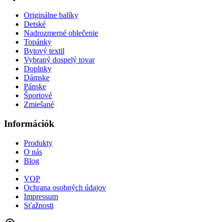
Originálne balíky
Detské
Nadrozmerné oblečenie
Topánky
Bytový textil
Vybraný dospelý tovar
Doplnky
Dámske
Pánske
Športové
Zmiešané
Információk
Produkty
O nás
Blog
VOP
Ochrana osobných údajov
Impressum
Sťažnosti