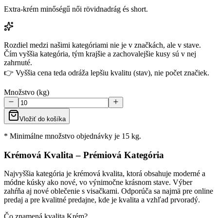
Extra-krém minőségű női rövidnadrág és short.
Rozdiel medzi našimi kategóriami nie je v značkách, ale v stave.
Čím vyššia kategória, tým krajšie a zachovalejšie kusy sú v nej
zahrnuté.
👉 Vyššia cena teda odráža lepšiu kvalitu (stav), nie počet značiek.
Množstvo (kg)
Vložiť do košíka
* Minimálne množstvo objednávky je 15 kg.
Krémová Kvalita – Prémiová Kategória
Najvyššia kategória je krémová kvalita, ktorá obsahuje moderné a
módne kúsky ako nové, vo výnimočne krásnom stave. Výber
zahŕňa aj nové oblečenie s visačkami. Odporúča sa najmä pre online
predaj a pre kvalitné predajne, kde je kvalita a vzhľad prvoradý.
Čo znamená kvalita Krém?