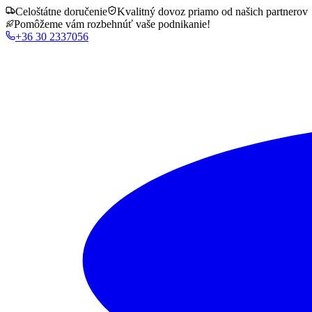
Celoštátne doručenie
Kvalitný dovoz priamo od našich partnerov
Pomôžeme vám rozbehnúť vaše podnikanie!
+36 30 2337056