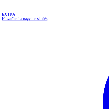
EXTRA
Használtruha nagykereskedés