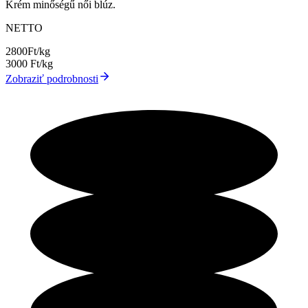
Krém minőségű női blúz.
NETTO
2800
Ft/kg
3000
Ft/kg
Zobraziť podrobnosti