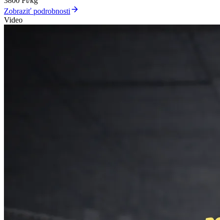
3800
Ft/kg
Zobraziť podrobnosti
Video