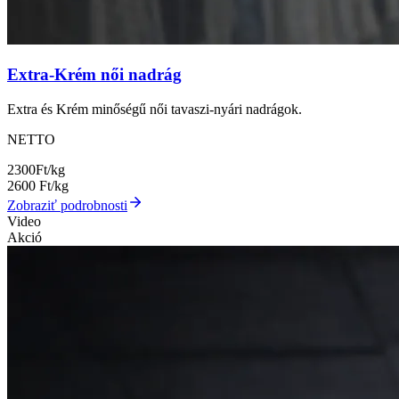
Extra-Krém női nadrág
Extra és Krém minőségű női tavaszi-nyári nadrágok.
NETTO
2300
Ft/kg
2600
Ft/kg
Zobraziť podrobnosti
Video
Akció