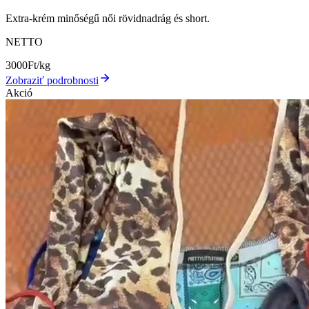
Extra-krém minőségű női rövidnadrág és short.
NETTO
3000
Ft/kg
Zobraziť podrobnosti
Akció