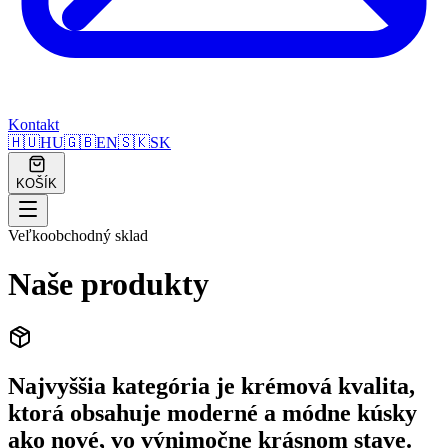
Kontakt
🇭🇺
HU
🇬🇧
EN
🇸🇰
SK
KOŠÍK
Veľkoobchodný sklad
Naše produkty
Najvyššia kategória je krémová kvalita,
ktorá obsahuje moderné a módne kúsky
ako nové, vo výnimočne krásnom stave.