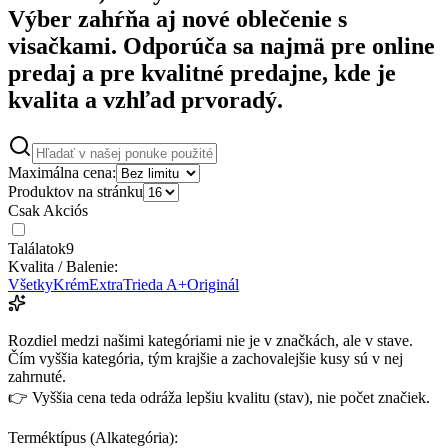
Výber zahŕňa aj nové oblečenie s
visačkami. Odporúča sa najmä pre online
predaj a pre kvalitné predajne, kde je
kvalita a vzhľad prvoradý.
Maximálna cena:
Produktov na stránku
Csak Akciós
Találatok
9
Kvalita / Balenie:
Všetky
Krém
Extra
Trieda A+
Originál
Rozdiel medzi našimi kategóriami nie je v značkách, ale v stave.
Čím vyššia kategória, tým krajšie a zachovalejšie kusy sú v nej
zahrnuté.
👉 Vyššia cena teda odráža lepšiu kvalitu (stav), nie počet značiek.
Terméktípus (Alkategória):