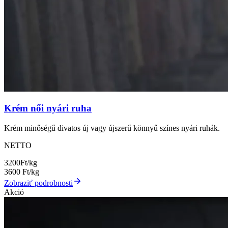
Krém női nyári ruha
Krém minőségű divatos új vagy újszerű könnyű színes nyári ruhák.
NETTO
3200
Ft/kg
3600
Ft/kg
Zobraziť podrobnosti
Akció