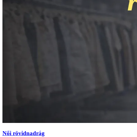
Női rövidnadrág