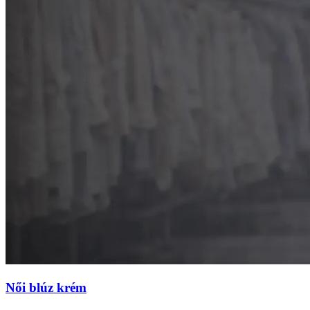
Női blúz krém