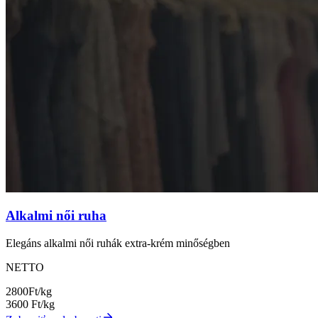
Alkalmi női ruha
Elegáns alkalmi női ruhák extra-krém minőségben
NETTO
2800
Ft/kg
3600
Ft/kg