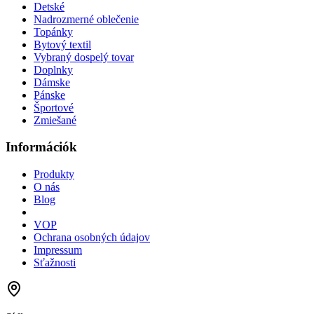
Detské
Nadrozmerné oblečenie
Topánky
Bytový textil
Vybraný dospelý tovar
Doplnky
Dámske
Pánske
Športové
Zmiešané
Információk
Produkty
O nás
Blog
VOP
Ochrana osobných údajov
Impressum
Sťažnosti