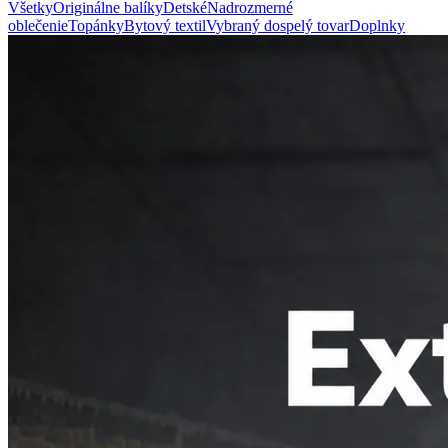
Všetky
Originálne balíky
Detské
Nadrozmerné
oblečenie
Topánky
Bytový textil
Vybraný dospelý tovar
Doplnky