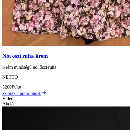
Női őszi ruha krém
Krém minőségű női őszi ruha
NETTO
3200
Ft/kg
Zobraziť podrobnosti
Video
Akció