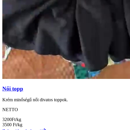
Női topp
Krém minőségű női divatos toppok.
NETTO
3200
Ft/kg
3500
Ft/kg