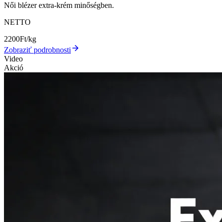
Női blézer extra-krém minőségben.
NETTO
2200
Ft/kg
Zobraziť podrobnosti
Video
Akció