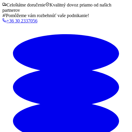
Celoštátne doručenie
Kvalitný dovoz priamo od našich
partnerov
Pomôžeme vám rozbehnúť vaše podnikanie!
+36 30 2337056