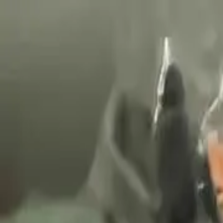
Celoštátne doručenie
Kvalitný dovoz priamo od našich partnerov
Pomôžeme vám rozbehnúť vaše podnikanie!
+36 30 2337056