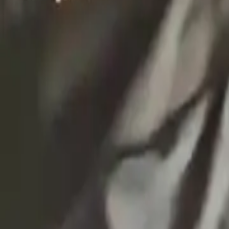
EXTRA
Használtruha nagykereskedés